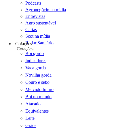
Podcasts
Agronegócio na mídia
Entrevistas
Agro sustentável
Cartas
Scot na mídia
Radar Sanitário
Cotações
Cotações
Boi gordo
Indicadores
Vaca gorda
Novilha gorda
Couro e sebo
Mercado futuro
Boi no mundo
Atacado
Equivalentes
Leite
Grãos