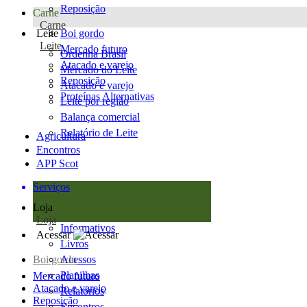
Reposição
Carne
Carne
Leite
Boi gordo
Leite
Mercado futuro
Ordenha Brasil
Atacado e varejo
Mercado do Leite
Reposição
Atacado e varejo
Proteínas Alternativas
Leite por região
Balança comercial
Relatório de Leite
Agricultura
Encontros
APP Scot
Serviços
Loja
Loja
Informativos
Acessar
Livros
Boi gordo
Acessos
Planilhas
Mercado futuro
Atacado e varejo
Relatórios
Reposição
Encontros