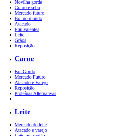
Novilha gorda
Couro e sebo
Mercado futuro
Boi no mundo
Atacado
Equivalentes
Leite
Grãos
Reposição
Carne
Boi Gordo
Mercado Futuro
Atacado e Varejo
Reposição
Proteínas Alternativas
Leite
Mercado do leite
Atacado e varejo
Leite por região