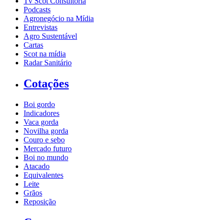
Tv Scot Consultoria
Podcasts
Agronegócio na Mídia
Entrevistas
Agro Sustentável
Cartas
Scot na mídia
Radar Sanitário
Cotações
Boi gordo
Indicadores
Vaca gorda
Novilha gorda
Couro e sebo
Mercado futuro
Boi no mundo
Atacado
Equivalentes
Leite
Grãos
Reposição