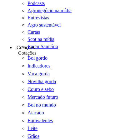
Podcasts
Agronegócio na mídia
Entrevistas
Agro sustentável
Cartas
Scot na mídia
Radar Sanitário
Cotações
Cotações
Boi gordo
Indicadores
Vaca gorda
Novilha gorda
Couro e sebo
Mercado futuro
Boi no mundo
Atacado
Equivalentes
Leite
Grãos