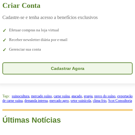
Criar Conta
Cadastre-se e tenha acesso a benefícios exclusivos
Efetuar compras na loja virtual
Receber newsletter diária por e-mail
Gerenciar sua conta
Cadastrar Agora
Tags:
suinocultura
,
mercado suíno
,
carne suína
,
atacado
,
granja
,
preço do suíno
,
exportação
de carne suína
,
demanda interna
,
mercado agro
,
setor suinícola
,
clima frio
,
Scot Consultoria
Últimas Notícias