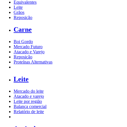
Equivalentes
Leite
Grãos
Reposição
Carne
Boi Gordo
Mercado Futuro
Atacado e Varejo
Reposição
Proteínas Alternativas
Leite
Mercado do leite
Atacado e varejo
Leite por região
Balança comercial
Relatório de leite