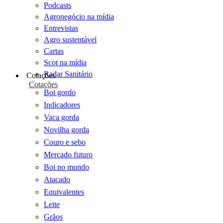
Podcasts
Agronegócio na mídia
Entrevistas
Agro sustentável
Cartas
Scot na mídia
Radar Sanitário
Cotações
Cotações
Boi gordo
Indicadores
Vaca gorda
Novilha gorda
Couro e sebo
Mercado futuro
Boi no mundo
Atacado
Equivalentes
Leite
Grãos