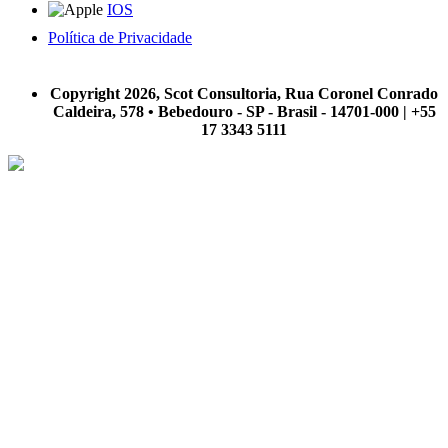
IOS
Política de Privacidade
A Scot Consultoria não se responsabiliza por negócios realizados a partir das informações contidas em
nosso site.
Copyright 2026, Scot Consultoria, Rua Coronel Conrado
Caldeira, 578 • Bebedouro - SP - Brasil - 14701-000 | +55
17 3343 5111