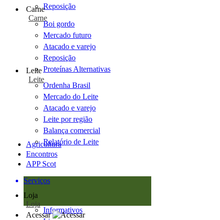
Reposição
Carne
Carne
Boi gordo
Mercado futuro
Atacado e varejo
Reposição
Proteínas Alternativas
Leite
Leite
Ordenha Brasil
Mercado do Leite
Atacado e varejo
Leite por região
Balança comercial
Relatório de Leite
Agricultura
Encontros
APP Scot
Serviços
Loja
Loja
Informativos
Acessar