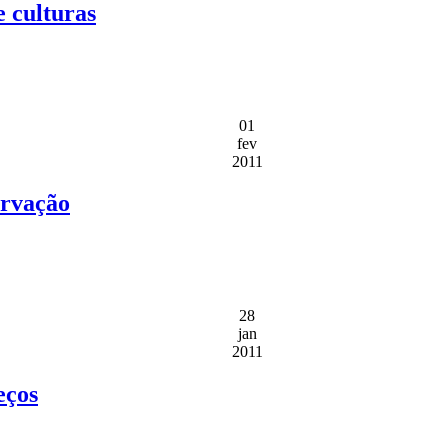
e culturas
01
fev
2011
ervação
28
jan
2011
eços