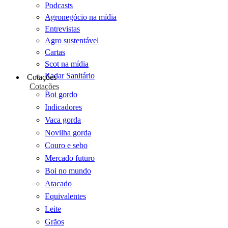
Podcasts
Agronegócio na mídia
Entrevistas
Agro sustentável
Cartas
Scot na mídia
Radar Sanitário
Cotações
Cotações
Boi gordo
Indicadores
Vaca gorda
Novilha gorda
Couro e sebo
Mercado futuro
Boi no mundo
Atacado
Equivalentes
Leite
Grãos