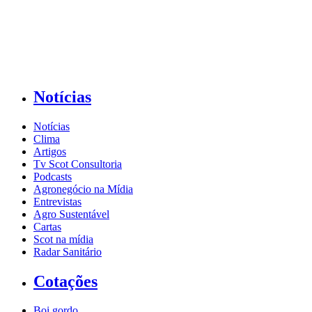
Notícias
Notícias
Clima
Artigos
Tv Scot Consultoria
Podcasts
Agronegócio na Mídia
Entrevistas
Agro Sustentável
Cartas
Scot na mídia
Radar Sanitário
Cotações
Boi gordo