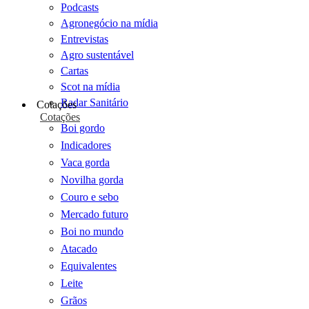
Podcasts
Agronegócio na mídia
Entrevistas
Agro sustentável
Cartas
Scot na mídia
Radar Sanitário
Cotações
Cotações
Boi gordo
Indicadores
Vaca gorda
Novilha gorda
Couro e sebo
Mercado futuro
Boi no mundo
Atacado
Equivalentes
Leite
Grãos