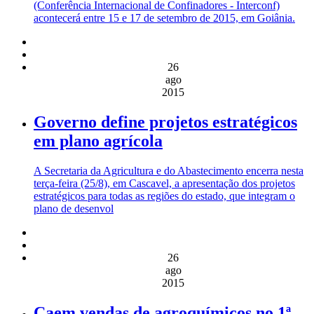
(Conferência Internacional de Confinadores - Interconf)
acontecerá entre 15 e 17 de setembro de 2015, em Goiânia.
26
ago
2015
Governo define projetos estratégicos
em plano agrícola
A Secretaria da Agricultura e do Abastecimento encerra nesta
terça-feira (25/8), em Cascavel, a apresentação dos projetos
estratégicos para todas as regiões do estado, que integram o
plano de desenvol
26
ago
2015
Caem vendas de agroquímicos no 1ª