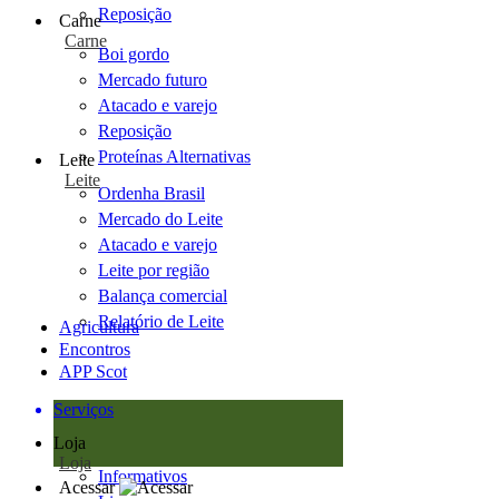
Reposição
Carne
Carne
Boi gordo
Mercado futuro
Atacado e varejo
Reposição
Proteínas Alternativas
Leite
Leite
Ordenha Brasil
Mercado do Leite
Atacado e varejo
Leite por região
Balança comercial
Relatório de Leite
Agricultura
Encontros
APP Scot
Serviços
Loja
Loja
Informativos
Acessar