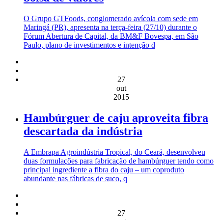
O Grupo GTFoods, conglomerado avícola com sede em
Maringá (PR), apresenta na terça-feira (27/10) durante o
Fórum Abertura de Capital, da BM&F Bovespa, em São
Paulo, plano de investimentos e intenção d
27
out
2015
Hambúrguer de caju aproveita fibra
descartada da indústria
A Embrapa Agroindústria Tropical, do Ceará, desenvolveu
duas formulações para fabricação de hambúrguer tendo como
principal ingrediente a fibra do caju – um coproduto
abundante nas fábricas de suco, q
27