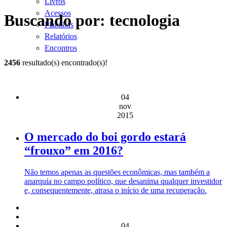
Livros
Acessos
Buscando por: tecnologia
Planilhas
Relatórios
Encontros
2456
resultado(s) encontrado(s)!
04
nov
2015
O mercado do boi gordo estará
“frouxo” em 2016?
Não temos apenas as questões econômicas, mas também a
anarquia no campo político, que desanima qualquer investidor
e, consequentemente, atrasa o início de uma recuperação.
04