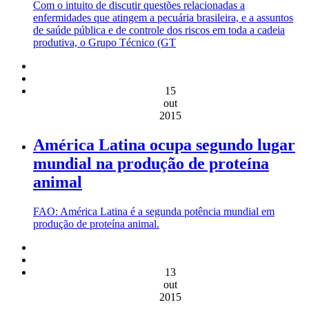
Com o intuito de discutir questões relacionadas a
enfermidades que atingem a pecuária brasileira, e a assuntos
de saúde pública e de controle dos riscos em toda a cadeia
produtiva, o Grupo Técnico (GT
15
out
2015
América Latina ocupa segundo lugar
mundial na produção de proteína
animal
FAO: América Latina é a segunda potência mundial em
produção de proteína animal.
13
out
2015