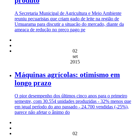
produto
A Secretaria Municipal de Agricultura e Meio Ambiente
reuniu pecuaristas que criam gado de leite na região de
Umuarama para discutir a situação do mercado, diante da
ameaça de redução no preço pago pe
02
set
2015
Máquinas agrícolas: otimismo em
longo prazo
O pior desempenho dos últimos cinco anos para o primeiro
semestre, com 30.554 unidades produzidas - 32% menos que
em igual período do ano passado - 24.700 vendidas (-25%),
parece não afetar o ânimo do
02