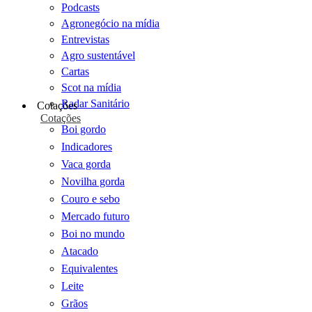
Podcasts
Agronegócio na mídia
Entrevistas
Agro sustentável
Cartas
Scot na mídia
Radar Sanitário
Cotações
Cotações
Boi gordo
Indicadores
Vaca gorda
Novilha gorda
Couro e sebo
Mercado futuro
Boi no mundo
Atacado
Equivalentes
Leite
Grãos