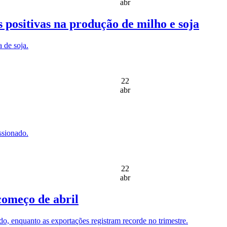
abr
s positivas na produção de milho e soja
 de soja.
22
abr
ssionado.
22
abr
começo de abril
o, enquanto as exportações registram recorde no trimestre.