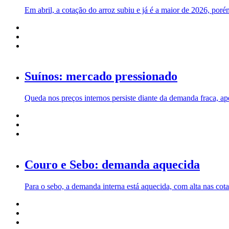
Em abril, a cotação do arroz subiu e já é a maior de 2026, po
Suínos: mercado pressionado
Queda nos preços internos persiste diante da demanda fraca, 
Couro e Sebo: demanda aquecida
Para o sebo, a demanda interna está aquecida, com alta nas co