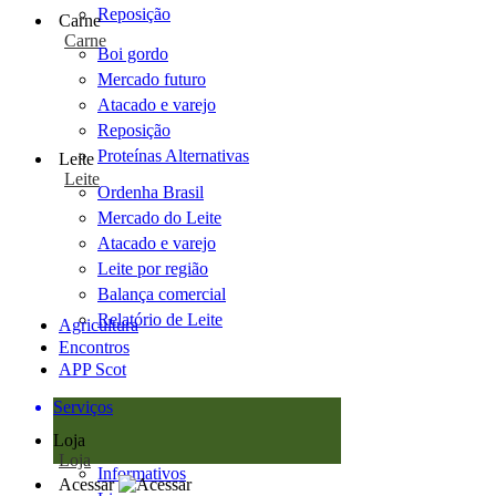
Reposição
Carne
Carne
Boi gordo
Mercado futuro
Atacado e varejo
Reposição
Proteínas Alternativas
Leite
Leite
Ordenha Brasil
Mercado do Leite
Atacado e varejo
Leite por região
Balança comercial
Relatório de Leite
Agricultura
Encontros
APP Scot
Serviços
Loja
Loja
Informativos
Acessar