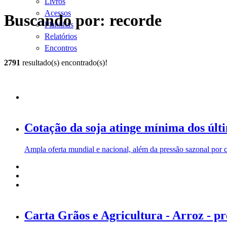
Livros
Acessos
Buscando por: recorde
Planilhas
Relatórios
Encontros
2791
resultado(s) encontrado(s)!
Cotação da soja atinge mínima dos últ
Ampla oferta mundial e nacional, além da pressão sazonal por c
Carta Grãos e Agricultura - Arroz - p