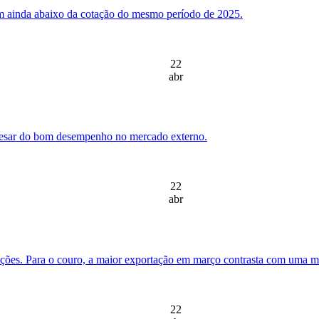
rém ainda abaixo da cotação do mesmo período de 2025.
22
abr
apesar do bom desempenho no mercado externo.
22
abr
tações. Para o couro, a maior exportação em março contrasta com uma me
22