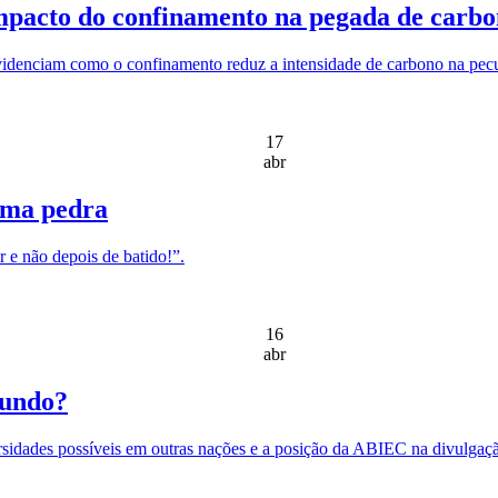
impacto do confinamento na pegada de carb
idenciam como o confinamento reduz a intensidade de carbono na pecu
17
abr
uma pedra
r e não depois de batido!”.
16
abr
mundo?
rsidades possíveis em outras nações e a posição da ABIEC na divulgaçã