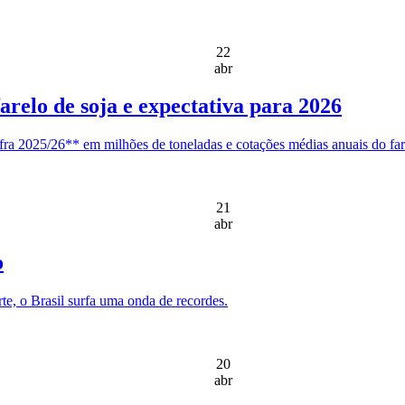
22
abr
relo de soja e expectativa para 2026
fra 2025/26** em milhões de toneladas e cotações médias anuais do fare
21
abr
o
e, o Brasil surfa uma onda de recordes.
20
abr