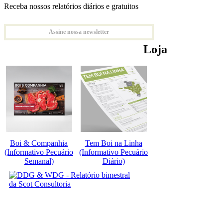
Receba nossos relatórios diários e gratuitos
Assine nossa newsletter
Loja
Boi & Companhia
Tem Boi na Linha
(Informativo Pecuário
(Informativo Pecuário
Semanal)
Diário)