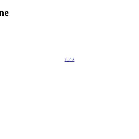
ne
1
2
3