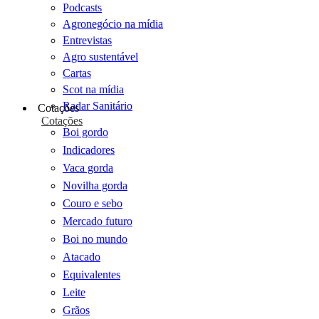
Podcasts
Agronegócio na mídia
Entrevistas
Agro sustentável
Cartas
Scot na mídia
Radar Sanitário
Cotações
Cotações
Boi gordo
Indicadores
Vaca gorda
Novilha gorda
Couro e sebo
Mercado futuro
Boi no mundo
Atacado
Equivalentes
Leite
Grãos