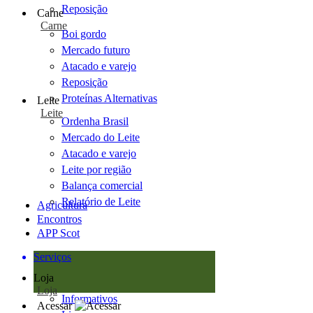
Reposição
Carne
Carne
Boi gordo
Mercado futuro
Atacado e varejo
Reposição
Proteínas Alternativas
Leite
Leite
Ordenha Brasil
Mercado do Leite
Atacado e varejo
Leite por região
Balança comercial
Relatório de Leite
Agricultura
Encontros
APP Scot
Serviços
Loja
Loja
Informativos
Acessar