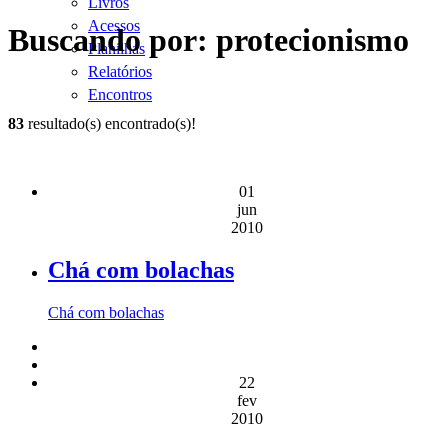
Livros
Acessos
Buscando por: protecionismo
Planilhas
Relatórios
Encontros
83
resultado(s) encontrado(s)!
01
jun
2010
Chá com bolachas
Chá com bolachas
22
fev
2010