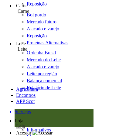
Reposição
Carne
Carne
Boi gordo
Mercado futuro
Atacado e varejo
Reposição
Proteínas Alternativas
Leite
Leite
Ordenha Brasil
Mercado do Leite
Atacado e varejo
Leite por região
Balança comercial
Relatório de Leite
Agricultura
Encontros
APP Scot
Serviços
Loja
Loja
Informativos
Acessar