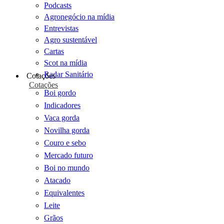
Podcasts
Agronegócio na mídia
Entrevistas
Agro sustentável
Cartas
Scot na mídia
Radar Sanitário
Cotações
Cotações
Boi gordo
Indicadores
Vaca gorda
Novilha gorda
Couro e sebo
Mercado futuro
Boi no mundo
Atacado
Equivalentes
Leite
Grãos