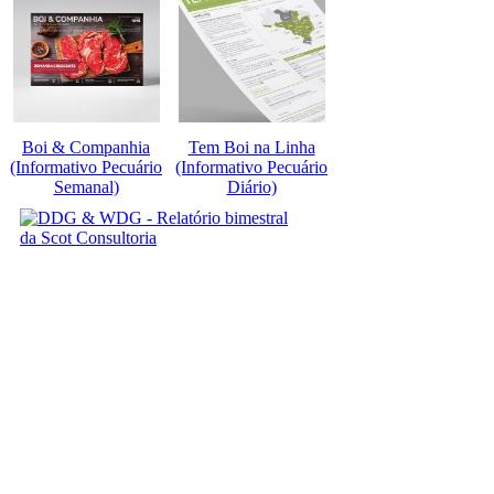
Boi & Companhia
Tem Boi na Linha
(Informativo Pecuário
(Informativo Pecuário
Semanal)
Diário)