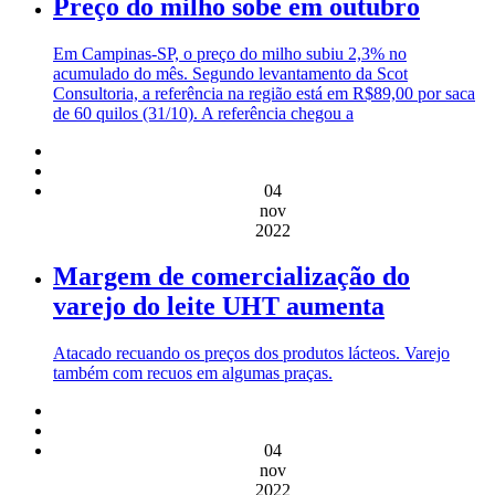
Preço do milho sobe em outubro
Em Campinas-SP, o preço do milho subiu 2,3% no
acumulado do mês. Segundo levantamento da Scot
Consultoria, a referência na região está em R$89,00 por saca
de 60 quilos (31/10). A referência chegou a
04
nov
2022
Margem de comercialização do
varejo do leite UHT aumenta
Atacado recuando os preços dos produtos lácteos. Varejo
também com recuos em algumas praças.
04
nov
2022