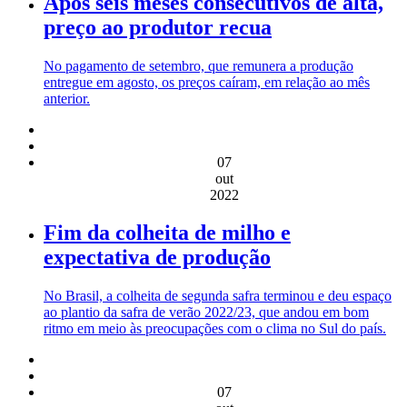
Após seis meses consecutivos de alta,
preço ao produtor recua
No pagamento de setembro, que remunera a produção
entregue em agosto, os preços caíram, em relação ao mês
anterior.
07
out
2022
Fim da colheita de milho e
expectativa de produção
No Brasil, a colheita de segunda safra terminou e deu espaço
ao plantio da safra de verão 2022/23, que andou em bom
ritmo em meio às preocupações com o clima no Sul do país.
07