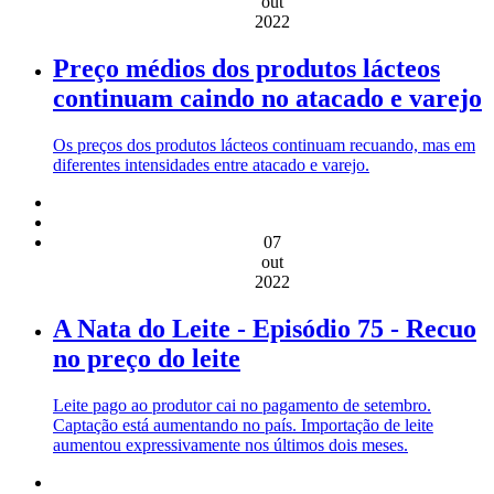
out
2022
Preço médios dos produtos lácteos
continuam caindo no atacado e varejo
Os preços dos produtos lácteos continuam recuando, mas em
diferentes intensidades entre atacado e varejo.
07
out
2022
A Nata do Leite - Episódio 75 - Recuo
no preço do leite
Leite pago ao produtor cai no pagamento de setembro.
Captação está aumentando no país. Importação de leite
aumentou expressivamente nos últimos dois meses.