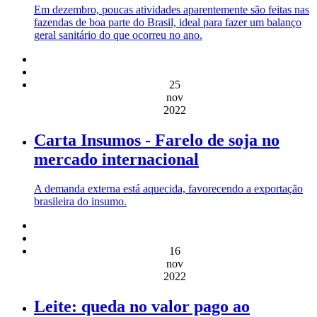
Em dezembro, poucas atividades aparentemente são feitas nas
fazendas de boa parte do Brasil, ideal para fazer um balanço
geral sanitário do que ocorreu no ano.
25
nov
2022
Carta Insumos - Farelo de soja no
mercado internacional
A demanda externa está aquecida, favorecendo a exportação
brasileira do insumo.
16
nov
2022
Leite: queda no valor pago ao