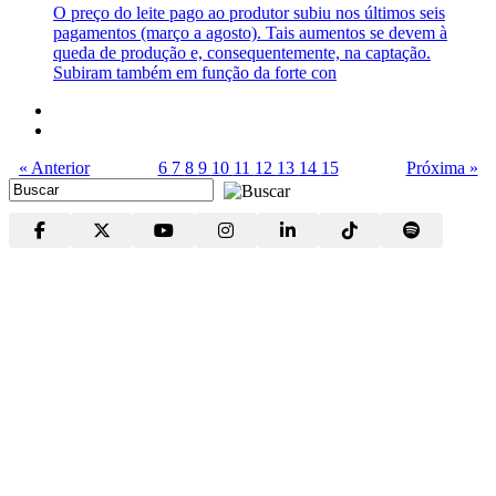
O preço do leite pago ao produtor subiu nos últimos seis
pagamentos (março a agosto). Tais aumentos se devem à
queda de produção e, consequentemente, na captação.
Subiram também em função da forte con
« Anterior
6
7
8
9
10
11
12
13
14
15
Próxima »