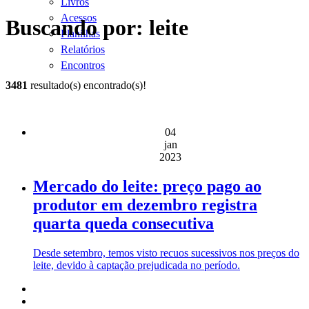
Livros
Acessos
Buscando por: leite
Planilhas
Relatórios
Encontros
3481
resultado(s) encontrado(s)!
04
jan
2023
Mercado do leite: preço pago ao
produtor em dezembro registra
quarta queda consecutiva
Desde setembro, temos visto recuos sucessivos nos preços do
leite, devido à captação prejudicada no período.