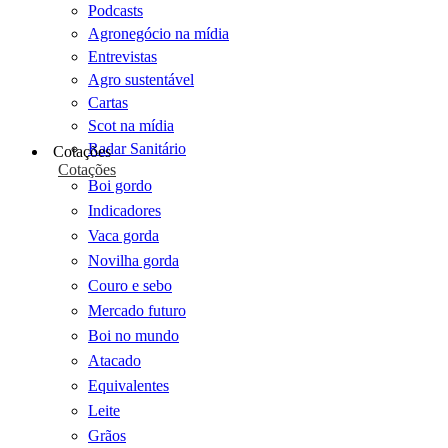
Podcasts
Agronegócio na mídia
Entrevistas
Agro sustentável
Cartas
Scot na mídia
Radar Sanitário
Cotações
Cotações
Boi gordo
Indicadores
Vaca gorda
Novilha gorda
Couro e sebo
Mercado futuro
Boi no mundo
Atacado
Equivalentes
Leite
Grãos