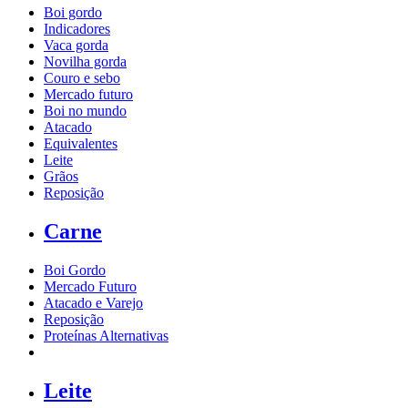
Boi gordo
Indicadores
Vaca gorda
Novilha gorda
Couro e sebo
Mercado futuro
Boi no mundo
Atacado
Equivalentes
Leite
Grãos
Reposição
Carne
Boi Gordo
Mercado Futuro
Atacado e Varejo
Reposição
Proteínas Alternativas
Leite