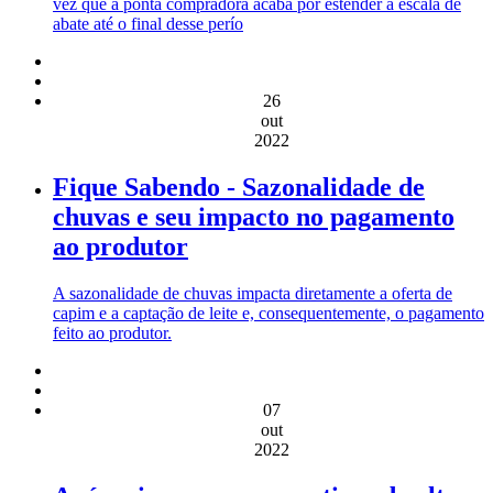
vez que a ponta compradora acaba por estender a escala de
abate até o final desse perío
26
out
2022
Fique Sabendo - Sazonalidade de
chuvas e seu impacto no pagamento
ao produtor
A sazonalidade de chuvas impacta diretamente a oferta de
capim e a captação de leite e, consequentemente, o pagamento
feito ao produtor.
07
out
2022