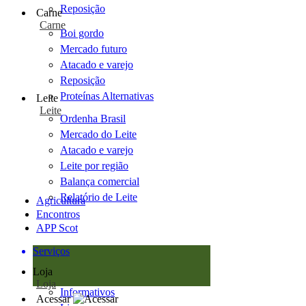
Reposição
Carne
Carne
Boi gordo
Mercado futuro
Atacado e varejo
Reposição
Proteínas Alternativas
Leite
Leite
Ordenha Brasil
Mercado do Leite
Atacado e varejo
Leite por região
Balança comercial
Relatório de Leite
Agricultura
Encontros
APP Scot
Serviços
Loja
Loja
Informativos
Acessar