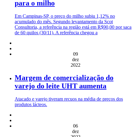
para o milho
Em Campinas-SP, o preço do milho subiu 1,12% no
acumulado do mês. Segundo levantamento da Scot
Consultoria, a referência na região está em R$90,00 por saca
de 60 quilos (30/11). A referência chegou a
09
dez
2022
Margem de comercialização do
varejo do leite UHT aumenta
Atacado e varejo tiveram recuos na média de preços dos
produtos lácteos.
06
dez
2022