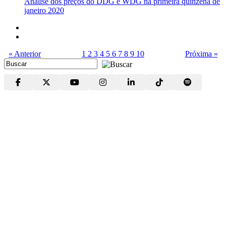
Análise dos preços do DDG e WDG na primeira quinzena de
janeiro 2020
« Anterior
1
2
3
4
5
6
7
8
9
10
Próxima »