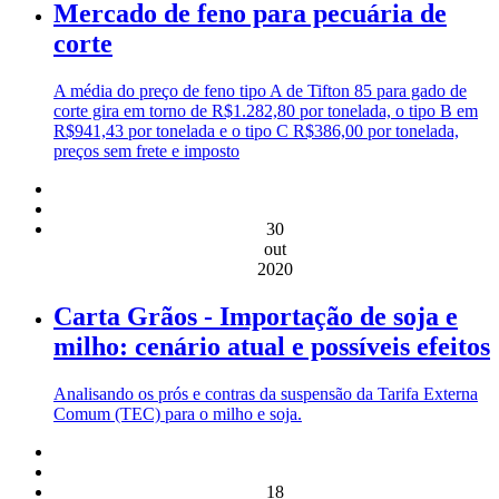
Mercado de feno para pecuária de
corte
A média do preço de feno tipo A de Tifton 85 para gado de
corte gira em torno de R$1.282,80 por tonelada, o tipo B em
R$941,43 por tonelada e o tipo C R$386,00 por tonelada,
preços sem frete e imposto
30
out
2020
Carta Grãos - Importação de soja e
milho: cenário atual e possíveis efeitos
Analisando os prós e contras da suspensão da Tarifa Externa
Comum (TEC) para o milho e soja.
18