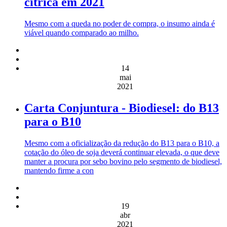
cítrica em 2021
Mesmo com a queda no poder de compra, o insumo ainda é
viável quando comparado ao milho.
14
mai
2021
Carta Conjuntura - Biodiesel: do B13
para o B10
Mesmo com a oficialização da redução do B13 para o B10, a
cotação do óleo de soja deverá continuar elevada, o que deve
manter a procura por sebo bovino pelo segmento de biodiesel,
mantendo firme a con
19
abr
2021