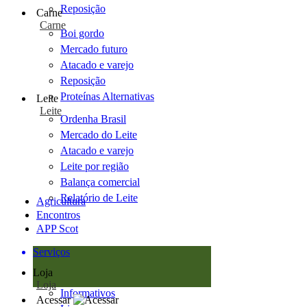
Reposição
Carne
Carne
Boi gordo
Mercado futuro
Atacado e varejo
Reposição
Proteínas Alternativas
Leite
Leite
Ordenha Brasil
Mercado do Leite
Atacado e varejo
Leite por região
Balança comercial
Relatório de Leite
Agricultura
Encontros
APP Scot
Serviços
Loja
Loja
Informativos
Acessar