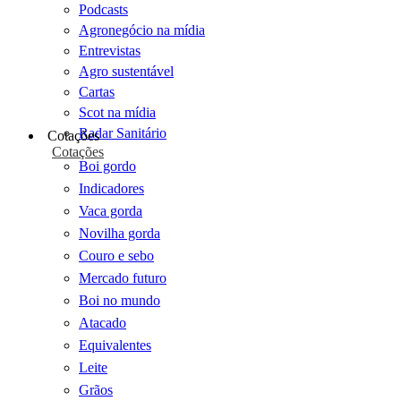
Podcasts
Agronegócio na mídia
Entrevistas
Agro sustentável
Cartas
Scot na mídia
Radar Sanitário
Cotações
Cotações
Boi gordo
Indicadores
Vaca gorda
Novilha gorda
Couro e sebo
Mercado futuro
Boi no mundo
Atacado
Equivalentes
Leite
Grãos