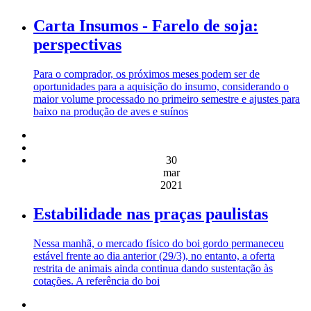
Carta Insumos - Farelo de soja:
perspectivas
Para o comprador, os próximos meses podem ser de
oportunidades para a aquisição do insumo, considerando o
maior volume processado no primeiro semestre e ajustes para
baixo na produção de aves e suínos
30
mar
2021
Estabilidade nas praças paulistas
Nessa manhã, o mercado físico do boi gordo permaneceu
estável frente ao dia anterior (29/3), no entanto, a oferta
restrita de animais ainda continua dando sustentação às
cotações. A referência do boi