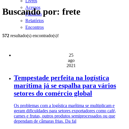
Livros
Acessos
Buscando por: frete
Planilhas
Relatórios
Encontros
572
resultado(s) encontrado(s)!
25
ago
2021
Tempestade perfeita na logística
marítima já se espalha para vários
setores do comércio global
Os problemas com a logística marítima se multiplicam e
geram dificuldades para setores exportadores como café,
carnes e frutas, outros produtos semiprocessados ou que
dependam de câmaras frias. Da fal