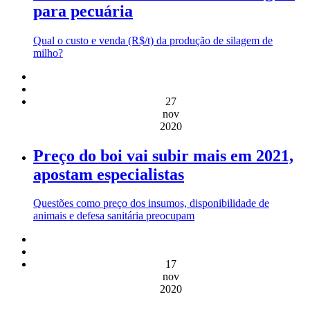
para pecuária
Qual o custo e venda (R$/t) da produção de silagem de
milho?
27
nov
2020
Preço do boi vai subir mais em 2021,
apostam especialistas
Questões como preço dos insumos, disponibilidade de
animais e defesa sanitária preocupam
17
nov
2020