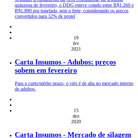
quinzena de fevereiro, o DDG esteve cotado entre R$1.260 e
R$1.890 por tonelada, sem o frete, considerando os preços
convertidos para 32% de proteí
19
fev
2021
Carta Insumos - Adubos: preços
sobem em fevereiro
Para o curto/médio prazo, o viés é de alta no mercado interno
de adubos.
15
dez
2020
Carta Insumos - Mercado de silagem