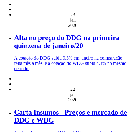
23
jan
2020
Alta no preço do DDG na primeira
quinzena de janeiro/20
A cotação do DDG subiu 9,3% em janeiro na comparação
feita mês a mês, e a cotação do WDG subiu 4,3% no mesmo
período.
22
jan
2020
Carta Insumos - Preços e mercado de
DDG e WDG