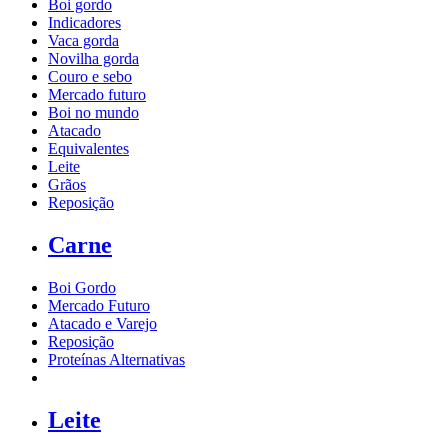
Boi gordo
Indicadores
Vaca gorda
Novilha gorda
Couro e sebo
Mercado futuro
Boi no mundo
Atacado
Equivalentes
Leite
Grãos
Reposição
Carne
Boi Gordo
Mercado Futuro
Atacado e Varejo
Reposição
Proteínas Alternativas
Leite