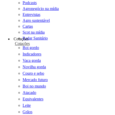
Podcasts
Agronegócio na mídia
Entrevistas
Agro sustentável
Cartas
Scot na mídia
Radar Sanitário
Cotações
Cotações
Boi gordo
Indicadores
Vaca gorda
Novilha gorda
Couro e sebo
Mercado futuro
Boi no mundo
Atacado
Equivalentes
Leite
Grãos