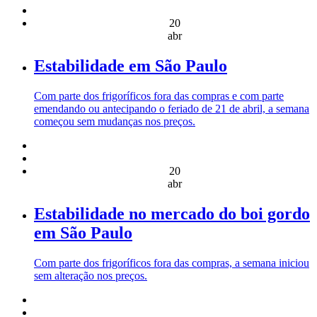
20
abr
Estabilidade em São Paulo
Com parte dos frigoríficos fora das compras e com parte
emendando ou antecipando o feriado de 21 de abril, a semana
começou sem mudanças nos preços.
20
abr
Estabilidade no mercado do boi gordo
em São Paulo
Com parte dos frigoríficos fora das compras, a semana iniciou
sem alteração nos preços.