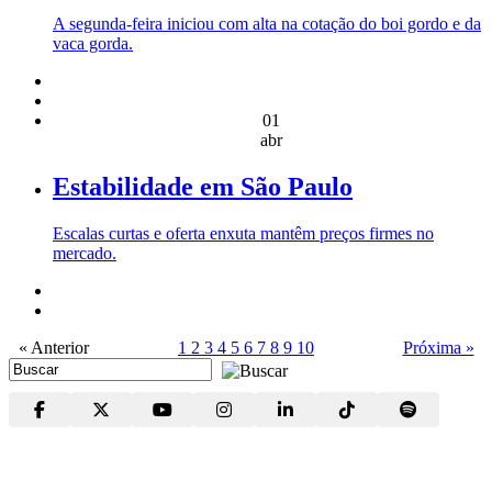
A segunda-feira iniciou com alta na cotação do boi gordo e da
vaca gorda.
01
abr
Estabilidade em São Paulo
Escalas curtas e oferta enxuta mantêm preços firmes no
mercado.
« Anterior
1
2
3
4
5
6
7
8
9
10
Próxima »