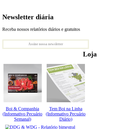
Newsletter diária
Receba nossos relatórios diários e gratuitos
Assine nossa newsletter
Loja
Boi & Companhia
Tem Boi na Linha
(Informativo Pecuário
(Informativo Pecuário
Semanal)
Diário)