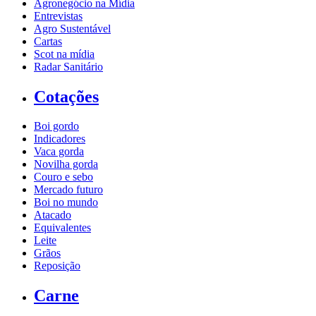
Agronegócio na Mídia
Entrevistas
Agro Sustentável
Cartas
Scot na mídia
Radar Sanitário
Cotações
Boi gordo
Indicadores
Vaca gorda
Novilha gorda
Couro e sebo
Mercado futuro
Boi no mundo
Atacado
Equivalentes
Leite
Grãos
Reposição
Carne