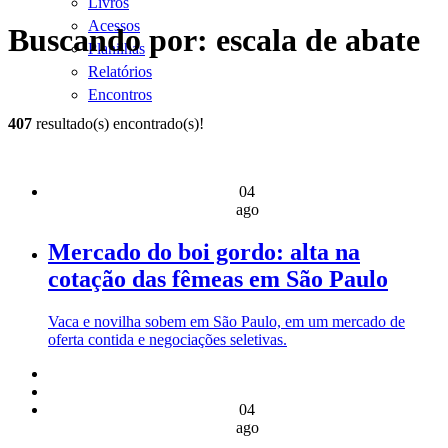
Livros
Acessos
Buscando por: escala de abate
Planilhas
Relatórios
Encontros
407
resultado(s) encontrado(s)!
04
ago
Mercado do boi gordo: alta na
cotação das fêmeas em São Paulo
Vaca e novilha sobem em São Paulo, em um mercado de
oferta contida e negociações seletivas.
04
ago