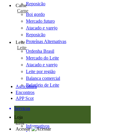
Reposição
Carne
Carne
Boi gordo
Mercado futuro
Atacado e varejo
Reposição
Proteínas Alternativas
Leite
Leite
Ordenha Brasil
Mercado do Leite
Atacado e varejo
Leite por região
Balança comercial
Relatório de Leite
Agricultura
Encontros
APP Scot
Serviços
Loja
Loja
Informativos
Acessar