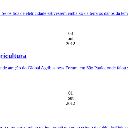
. Se os fios de eletricidade estivessem embaixo da terra os danos da te
03
out
2012
ricultura
nde atração do Global Agribusiness Forum, em São Paulo, onde falou so
01
out
2012
cos, como arroz, milho e trigo, prevê um novo estudo da ONG britânica