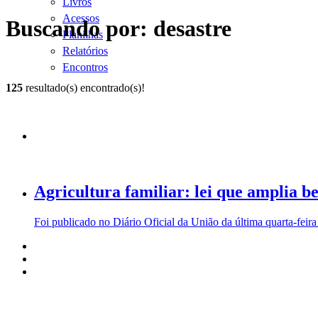
Livros
Acessos
Buscando por: desastre
Planilhas
Relatórios
Encontros
125
resultado(s) encontrado(s)!
Agricultura familiar: lei que amplia b
Foi publicado no Diário Oficial da União da última quarta-feira