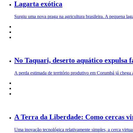
Lagarta exótica
Surgiu uma nova praga na agricultura brasileira. A pequena lag
No Taquari, deserto aquático expulsa f
A perda estimada de território produtivo em Corumbá já chega 
A Terra da Liberdade: Como cercas vi
Uma inovação tecnológica relativamente simples, a cerca virtu