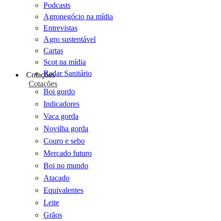
Podcasts
Agronegócio na mídia
Entrevistas
Agro sustentável
Cartas
Scot na mídia
Radar Sanitário
Cotações
Cotações
Boi gordo
Indicadores
Vaca gorda
Novilha gorda
Couro e sebo
Mercado futuro
Boi no mundo
Atacado
Equivalentes
Leite
Grãos