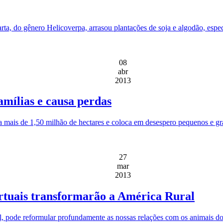
arta, do gênero Helicoverpa, arrasou plantações de soja e algodão, espe
08
abr
2013
amílias e causa perdas
a mais de 1,50 milhão de hectares e coloca em desespero pequenos e gra
27
mar
2013
rtuais transformarão a América Rural
al, pode reformular profundamente as nossas relações com os animais do