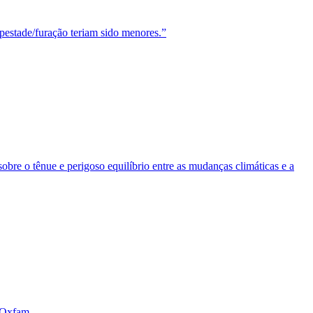
mpestade/furação teriam sido menores.”
bre o tênue e perigoso equilíbrio entre as mudanças climáticas e a
 Oxfam.