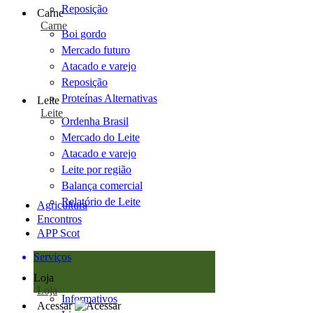
Reposição
Carne
Carne
Boi gordo
Mercado futuro
Atacado e varejo
Reposição
Proteínas Alternativas
Leite
Leite
Ordenha Brasil
Mercado do Leite
Atacado e varejo
Leite por região
Balança comercial
Relatório de Leite
Agricultura
Encontros
APP Scot
Serviços
Loja
Loja
Informativos
Acessar