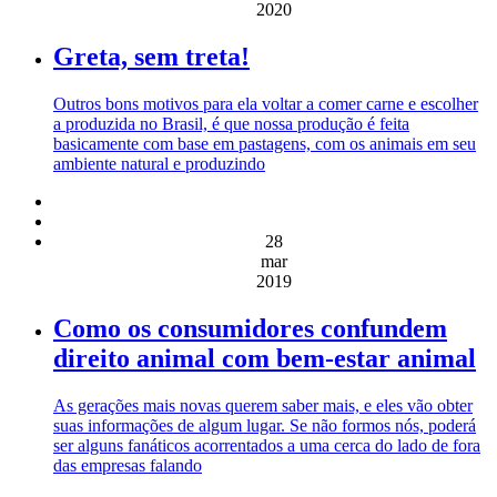
2020
Greta, sem treta!
Outros bons motivos para ela voltar a comer carne e escolher
a produzida no Brasil, é que nossa produção é feita
basicamente com base em pastagens, com os animais em seu
ambiente natural e produzindo
28
mar
2019
Como os consumidores confundem
direito animal com bem-estar animal
As gerações mais novas querem saber mais, e eles vão obter
suas informações de algum lugar. Se não formos nós, poderá
ser alguns fanáticos acorrentados a uma cerca do lado de fora
das empresas falando