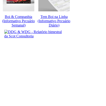
Boi & Companhia
Tem Boi na Linha
(Informativo Pecuário
(Informativo Pecuário
Semanal)
Diário)