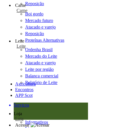
Reposição
Carne
Carne
Boi gordo
Mercado futuro
Atacado e varejo
Reposição
Proteínas Alternativas
Leite
Leite
Ordenha Brasil
Mercado do Leite
Atacado e varejo
Leite por região
Balança comercial
Relatório de Leite
Agricultura
Encontros
APP Scot
Serviços
Loja
Loja
Informativos
Acessar