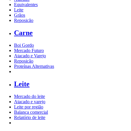
Equivalentes
Leite
Grãos
Reposição
Carne
Boi Gordo
Mercado Futuro
Atacado e Varejo
Reposição
Proteínas Alternativas
Leite
Mercado do leite
Atacado e varejo
Leite por região
Balança comercial
Relatório de leite