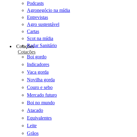
Podcasts
Agronegócio na mídia
Entrevistas
Agro sustentável
Cartas
Scot na mídia
Radar Sanitário
Cotações
Cotações
Boi gordo
Indicadores
Vaca gorda
Novilha gorda
Couro e sebo
Mercado futuro
Boi no mundo
Atacado
Equivalentes
Leite
Grãos