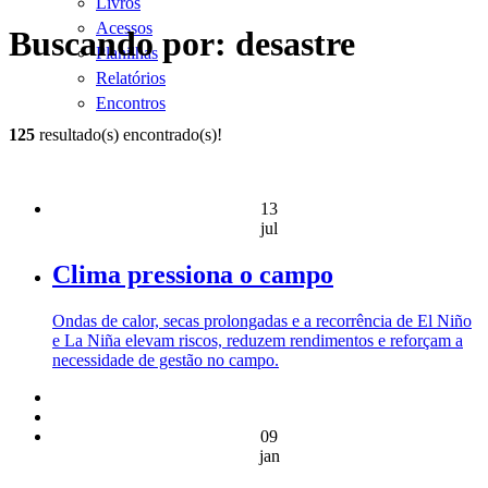
Livros
Acessos
Buscando por: desastre
Planilhas
Relatórios
Encontros
125
resultado(s) encontrado(s)!
13
jul
Clima pressiona o campo
Ondas de calor, secas prolongadas e a recorrência de El Niño
e La Niña elevam riscos, reduzem rendimentos e reforçam a
necessidade de gestão no campo.
09
jan