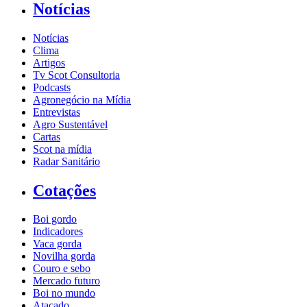
Notícias
Notícias
Clima
Artigos
Tv Scot Consultoria
Podcasts
Agronegócio na Mídia
Entrevistas
Agro Sustentável
Cartas
Scot na mídia
Radar Sanitário
Cotações
Boi gordo
Indicadores
Vaca gorda
Novilha gorda
Couro e sebo
Mercado futuro
Boi no mundo
Atacado