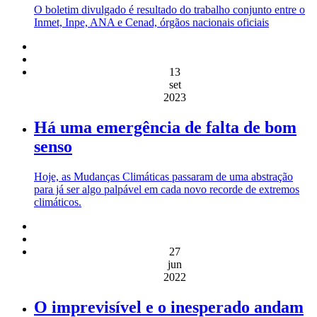
O boletim divulgado é resultado do trabalho conjunto entre o
Inmet, Inpe, ANA e Cenad, órgãos nacionais oficiais
13
set
2023
Há uma emergência de falta de bom
senso
Hoje, as Mudanças Climáticas passaram de uma abstração
para já ser algo palpável em cada novo recorde de extremos
climáticos.
27
jun
2022
O imprevisível e o inesperado andam