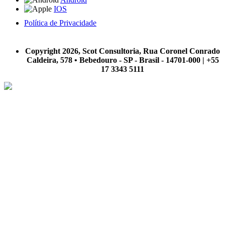
IOS
Política de Privacidade
A Scot Consultoria não se responsabiliza por negócios realizados a partir das informações contidas em
nosso site.
Copyright 2026, Scot Consultoria, Rua Coronel Conrado
Caldeira, 578 • Bebedouro - SP - Brasil - 14701-000 | +55
17 3343 5111