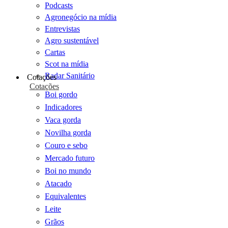
Podcasts
Agronegócio na mídia
Entrevistas
Agro sustentável
Cartas
Scot na mídia
Radar Sanitário
Cotações
Cotações
Boi gordo
Indicadores
Vaca gorda
Novilha gorda
Couro e sebo
Mercado futuro
Boi no mundo
Atacado
Equivalentes
Leite
Grãos