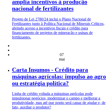
amplia incentivos à produção
nacional de fertilizantes
Projeto de Lei 2780/24 inclui o Plano Nacional de
Fertilizantes junto à Política Nacional de Minerais Críticos,
abrindo acesso a incentivos fiscais e crédito para
financiamento de projetos de mineração e usinas de
fertilizantes.
07
mai
Carta Insumos - Crédito para
máquinas agrícolas: impulso ao agro
ou estratégia política?
Linha de crédito voltada a máquinas agrícolas pode
impulsionar negócios, modernizar o campo e melhorar a
produtividade, mas até que ponto será capaz de ajudar e, de
fato, auxiliar o produtor?