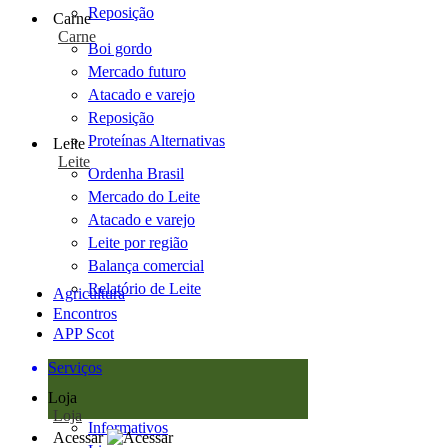
Reposição
Carne
Carne
Boi gordo
Mercado futuro
Atacado e varejo
Reposição
Proteínas Alternativas
Leite
Leite
Ordenha Brasil
Mercado do Leite
Atacado e varejo
Leite por região
Balança comercial
Relatório de Leite
Agricultura
Encontros
APP Scot
Serviços
Loja
Loja
Informativos
Acessar