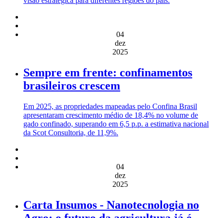
visão estratégica para diferentes regiões do país.
04
dez
2025
Sempre em frente: confinamentos
brasileiros crescem
Em 2025, as propriedades mapeadas pelo Confina Brasil
apresentaram crescimento médio de 18,4% no volume de
gado confinado, superando em 6,5 p.p. a estimativa nacional
da Scot Consultoria, de 11,9%.
04
dez
2025
Carta Insumos - Nanotecnologia no
Agro: o futuro da agricultura já é