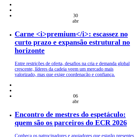
30
abr
Carne <i>premium</i>: escassez no
curto prazo e expansão estrutural no
horizonte
Entre restrições de oferta, desafios na cria e demanda global
crescente, líderes da cadeia veem um mercado mais
valorizado, mas que exige coordenação e confiança.
06
abr
Encontro de mestres do espetáculo:
quem são os parceiros do ECR 2026
Conheça os patrocinadores e apoiadores que estarão presentes