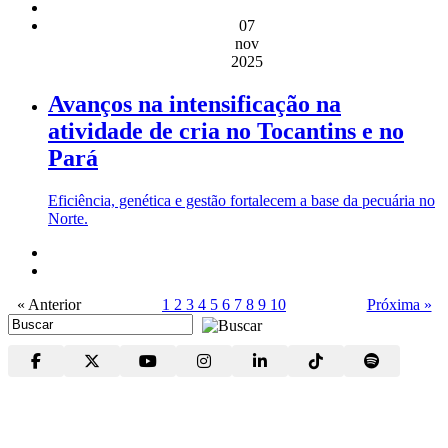
07
nov
2025
Avanços na intensificação na
atividade de cria no Tocantins e no
Pará
Eficiência, genética e gestão fortalecem a base da pecuária no
Norte.
« Anterior
1
2
3
4
5
6
7
8
9
10
Próxima »