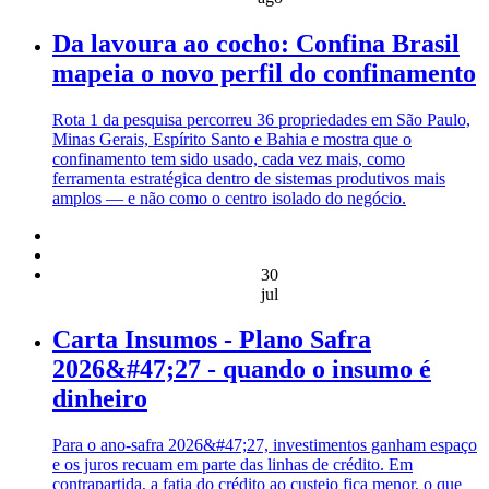
Da lavoura ao cocho: Confina Brasil
mapeia o novo perfil do confinamento
Rota 1 da pesquisa percorreu 36 propriedades em São Paulo,
Minas Gerais, Espírito Santo e Bahia e mostra que o
confinamento tem sido usado, cada vez mais, como
ferramenta estratégica dentro de sistemas produtivos mais
amplos — e não como o centro isolado do negócio.
30
jul
Carta Insumos - Plano Safra
2026&#47;27 - quando o insumo é
dinheiro
Para o ano-safra 2026&#47;27, investimentos ganham espaço
e os juros recuam em parte das linhas de crédito. Em
contrapartida, a fatia do crédito ao custeio fica menor, o que