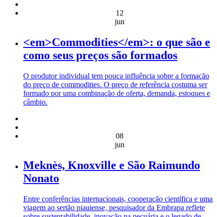
12
jun
<em>Commodities</em>: o que são e
como seus preços são formados
O produtor individual tem pouca influência sobre a formação
do preço de commodities. O preço de referência costuma ser
formado por uma combinação de oferta, demanda, estoques e
câmbio.
08
jun
Meknès, Knoxville e São Raimundo
Nonato
Entre conferências internacionais, cooperação científica e uma
viagem ao sertão piauiense, pesquisador da Embrapa reflete
sobre sustentabilidade, inovação na pecuária e o legado de