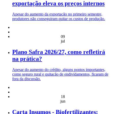
exportação eleva os preços internos
Apesar do aumento da exportação no primeiro semestre,
produtores não conseguiram quitar os custos de produção.
09
jul
Plano Safra 2026/27, como refletirá
na prática?
Apesar do aumento do crédito, alguns pontos importantes,
como seguro rural e quitação de endividamentos, ficaram de
fora da discussão.
18
jun
Carta Insumos - Biofertilizantes: