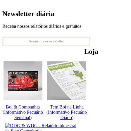
Newsletter diária
Receba nossos relatórios diários e gratuitos
Assine nossa newsletter
Loja
Boi & Companhia
Tem Boi na Linha
(Informativo Pecuário
(Informativo Pecuário
Semanal)
Diário)