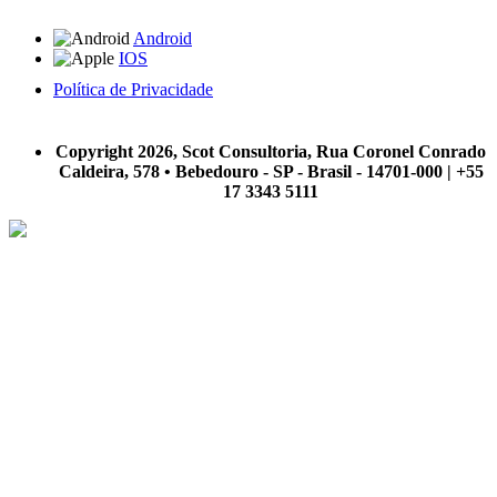
Android
IOS
Política de Privacidade
A Scot Consultoria não se responsabiliza por negócios realizados a partir das informações contidas em
nosso site.
Copyright 2026, Scot Consultoria, Rua Coronel Conrado
Caldeira, 578 • Bebedouro - SP - Brasil - 14701-000 | +55
17 3343 5111