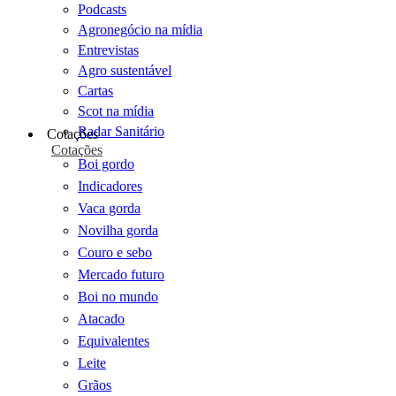
Podcasts
Agronegócio na mídia
Entrevistas
Agro sustentável
Cartas
Scot na mídia
Radar Sanitário
Cotações
Cotações
Boi gordo
Indicadores
Vaca gorda
Novilha gorda
Couro e sebo
Mercado futuro
Boi no mundo
Atacado
Equivalentes
Leite
Grãos