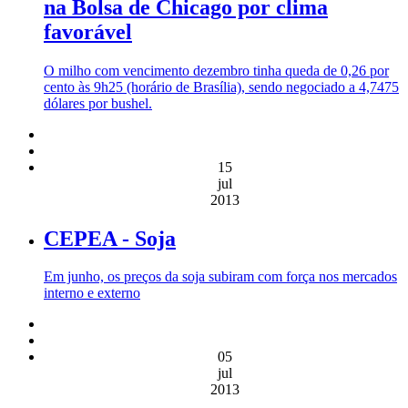
na Bolsa de Chicago por clima
favorável
O milho com vencimento dezembro tinha queda de 0,26 por
cento às 9h25 (horário de Brasília), sendo negociado a 4,7475
dólares por bushel.
15
jul
2013
CEPEA - Soja
Em junho, os preços da soja subiram com força nos mercados
interno e externo
05
jul
2013