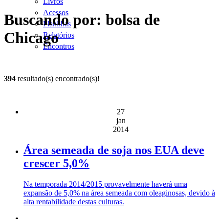
Livros
Acessos
Buscando por: bolsa de
Planilhas
Chicago
Relatórios
Encontros
394
resultado(s) encontrado(s)!
27
jan
2014
Área semeada de soja nos EUA deve
crescer 5,0%
Na temporada 2014/2015 provavelmente haverá uma
expansão de 5,0% na área semeada com oleaginosas, devido à
alta rentabilidade destas culturas.