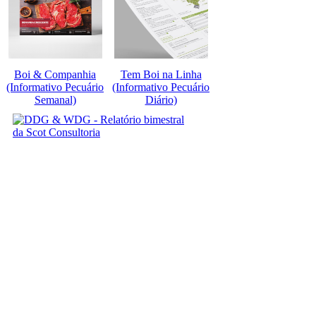
Boi & Companhia
Tem Boi na Linha
(Informativo Pecuário
(Informativo Pecuário
Semanal)
Diário)