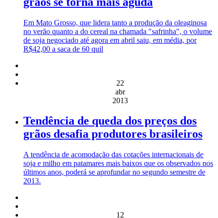
grãos se torna mais aguda
Em Mato Grosso, que lidera tanto a produção da oleaginosa
no verão quanto a do cereal na chamada "safrinha", o volume
de soja negociado até agora em abril saiu, em média, por
R$42,00 a saca de 60 quil
22
abr
2013
Tendência de queda dos preços dos
grãos desafia produtores brasileiros
A tendência de acomodação das cotações internacionais de
soja e milho em patamares mais baixos que os observados nos
últimos anos, poderá se aprofundar no segundo semestre de
2013.
12