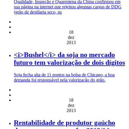
Qualidade, Inspeção e Quarentena da China confirmou em
sua página na internet que rejeitou algumas cargas de DDG
(grão de destilaria seco, su
18
dez
2013
<i>Bushel</i> da soja no mercado
futuro tem valorização de dois dígitos
Soja fecha alta de 11 pontos na bolsa de Chicago, a boa
demanda foi responsável pela valorização do grão.
18
dez
2013
Rentabilidade de produtor gaúcho