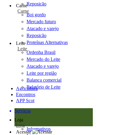
Reposição
Carne
Carne
Boi gordo
Mercado futuro
Atacado e varejo
Reposição
Proteínas Alternativas
Leite
Leite
Ordenha Brasil
Mercado do Leite
Atacado e varejo
Leite por região
Balança comercial
Relatório de Leite
Agricultura
Encontros
APP Scot
Serviços
Loja
Loja
Informativos
Acessar