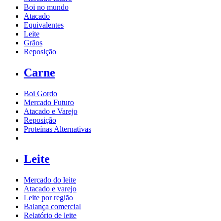
Boi no mundo
Atacado
Equivalentes
Leite
Grãos
Reposição
Carne
Boi Gordo
Mercado Futuro
Atacado e Varejo
Reposição
Proteínas Alternativas
Leite
Mercado do leite
Atacado e varejo
Leite por região
Balança comercial
Relatório de leite