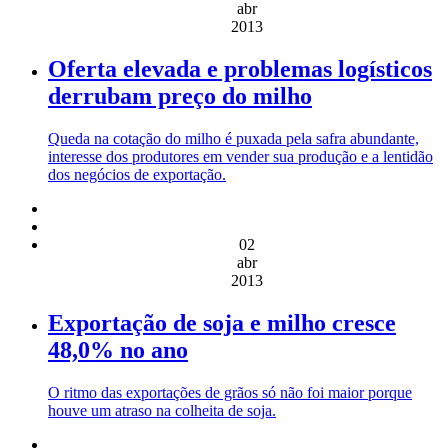
abr
2013
Oferta elevada e problemas logísticos
derrubam preço do milho
Queda na cotação do milho é puxada pela safra abundante,
interesse dos produtores em vender sua produção e a lentidão
dos negócios de exportação.
02
abr
2013
Exportação de soja e milho cresce
48,0% no ano
O ritmo das exportações de grãos só não foi maior porque
houve um atraso na colheita de soja.