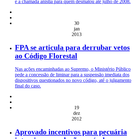
e a chamada anistia para quem desmatou até julho de 2008.
30
jan
2013
FPA se articula para derrubar vetos
ao Código Florestal
Nas ações encaminhadas ao Supremo, o Ministério Público
pede a concessão de liminar para a suspensão imediata dos
dispositivos questionados no novo código, até o julgamento
final do caso.
19
dez
2012
Aprovado incentivos para pecuária