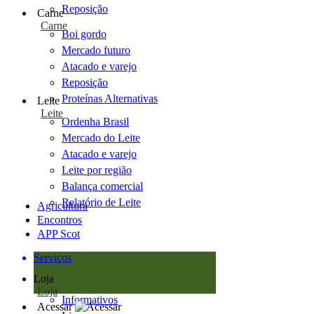
Reposição
Carne
Carne
Boi gordo
Mercado futuro
Atacado e varejo
Reposição
Proteínas Alternativas
Leite
Leite
Ordenha Brasil
Mercado do Leite
Atacado e varejo
Leite por região
Balança comercial
Relatório de Leite
Agricultura
Encontros
APP Scot
Serviços
Loja
Loja
Informativos
Acessar