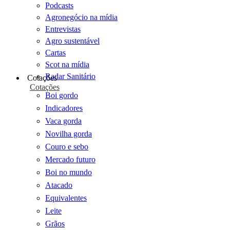
Podcasts
Agronegócio na mídia
Entrevistas
Agro sustentável
Cartas
Scot na mídia
Radar Sanitário
Cotações
Cotações
Boi gordo
Indicadores
Vaca gorda
Novilha gorda
Couro e sebo
Mercado futuro
Boi no mundo
Atacado
Equivalentes
Leite
Grãos