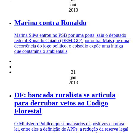
out
2013
Marina contra Ronaldo
Marina Silva entrou no PSB por uma porta, saiu o deputado
federal Ronaldo Caiado (DEM-GO) por outra. Mais que uma
decorrência do jogo político, o episódio expõe uma intriga
que contamina o ambientalis
31
jan
2013
DF: bancada ruralista se articula
para derrubar vetos ao Código
Florestal
O Ministério Público questiona vários dispositivos da nova
lei, entre eles a definição de APPs, a redução da reserva legal