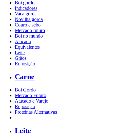
Boi gordo
Indicadores
Vaca gorda
Novilha gorda
Couro e sebo
Mercado futuro
Boi no mundo
Atacado
Equivalentes
Leite
Grãos
Reposição
Carne
Boi Gordo
Mercado Futuro
Atacado e Varejo
Reposição
Proteínas Alternativas
Leite