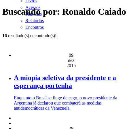
Livros
Acessos
Buscando por: Ronaldo Caiado
Planilhas
Relatórios
Encontros
16
resultado(s) encontrado(s)!
09
dez
2015
A miopia seletiva da presidente e a
esperança portenha
Enquanto o Brasil se finge de cego, o novo presidente da
Argentina já declarou que combaterá as medidas
antidemocráticas da Venezuela.
29