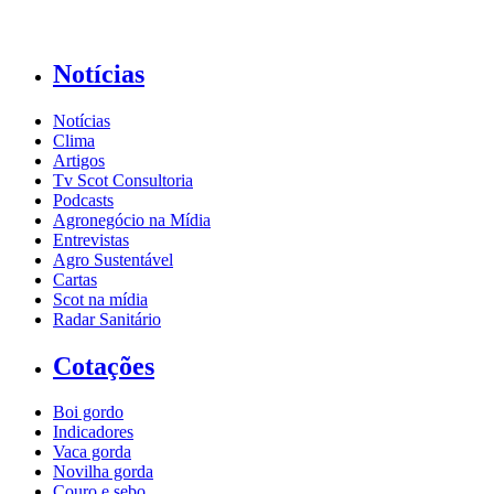
Notícias
Notícias
Clima
Artigos
Tv Scot Consultoria
Podcasts
Agronegócio na Mídia
Entrevistas
Agro Sustentável
Cartas
Scot na mídia
Radar Sanitário
Cotações
Boi gordo
Indicadores
Vaca gorda
Novilha gorda
Couro e sebo