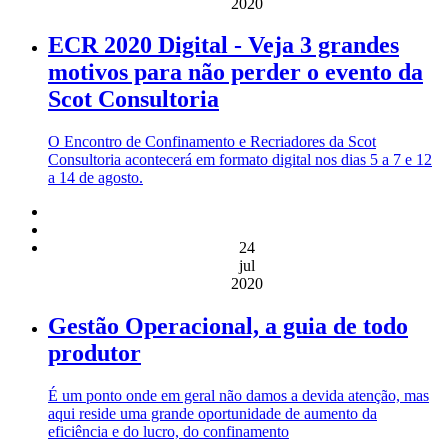
2020
ECR 2020 Digital - Veja 3 grandes
motivos para não perder o evento da
Scot Consultoria
O Encontro de Confinamento e Recriadores da Scot
Consultoria acontecerá em formato digital nos dias 5 a 7 e 12
a 14 de agosto.
24
jul
2020
Gestão Operacional, a guia de todo
produtor
É um ponto onde em geral não damos a devida atenção, mas
aqui reside uma grande oportunidade de aumento da
eficiência e do lucro, do confinamento