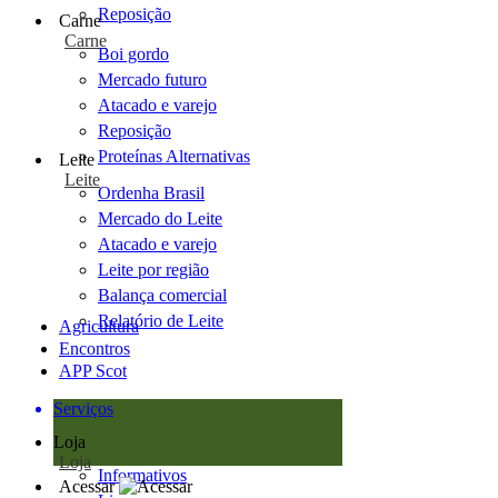
Reposição
Carne
Carne
Boi gordo
Mercado futuro
Atacado e varejo
Reposição
Proteínas Alternativas
Leite
Leite
Ordenha Brasil
Mercado do Leite
Atacado e varejo
Leite por região
Balança comercial
Relatório de Leite
Agricultura
Encontros
APP Scot
Serviços
Loja
Loja
Informativos
Acessar