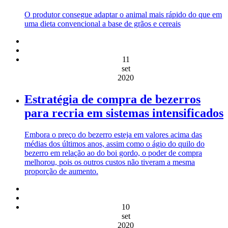
O produtor consegue adaptar o animal mais rápido do que em
uma dieta convencional a base de grãos e cereais
11
set
2020
Estratégia de compra de bezerros
para recria em sistemas intensificados
Embora o preço do bezerro esteja em valores acima das
médias dos últimos anos, assim como o ágio do quilo do
bezerro em relação ao do boi gordo, o poder de compra
melhorou, pois os outros custos não tiveram a mesma
proporção de aumento.
10
set
2020