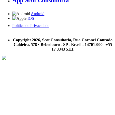
App Scot Consultoria
Android
IOS
Política de Privacidade
A Scot Consultoria não se responsabiliza por negócios realizados a partir das informações contidas em
nosso site.
Copyright 2026, Scot Consultoria, Rua Coronel Conrado
Caldeira, 578 • Bebedouro - SP - Brasil - 14701-000 | +55
17 3343 5111