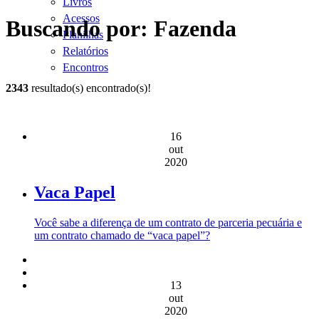
Livros
Acessos
Buscando por: Fazenda
Planilhas
Relatórios
Encontros
2343
resultado(s) encontrado(s)!
16
out
2020
Vaca Papel
Você sabe a diferença de um contrato de parceria pecuária e
um contrato chamado de “vaca papel”?
13
out
2020