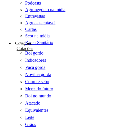
Podcasts
Agronegócio na mídia
Entrevistas
Agro sustentável
Cartas
Scot na mídia
Radar Sanitário
Cotações
Cotações
Boi gordo
Indicadores
Vaca gorda
Novilha gorda
Couro e sebo
Mercado futuro
Boi no mundo
Atacado
Equivalentes
Leite
Grãos