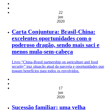
22
jun
2020
Carta Conjuntura: Brasil-China:
excelentes oportunidades com o
poderoso dragão, sendo mais saci e
menos mula-sem-cabeça
Livro “China-Brasil partnership on agriculture and food
security” traz situação atual da parceria e oportunidades que
tragam benefícios para todos os envolvidos.
17
jun
2020
Sucessão familiar: uma velha