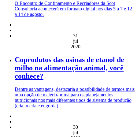
O Encontro de Confinamento e Recriadores da Scot
Consultoria acontecerá em formato digital nos dias 5 a 7 e 12
a 14 de agosto.
31
jul
2020
Coprodutos das usinas de etanol de
milho na alimentação animal, você
conhece?
Dentre as vantagens, destacaria a possibilidade de termos mais
uma opção de matéria-prima para os planejamentos
nutricionais nos mais diferentes tipos de sistema de produção
(cria, recria e engorda)
30
jul