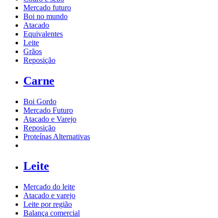
Mercado futuro
Boi no mundo
Atacado
Equivalentes
Leite
Grãos
Reposição
Carne
Boi Gordo
Mercado Futuro
Atacado e Varejo
Reposição
Proteínas Alternativas
Leite
Mercado do leite
Atacado e varejo
Leite por região
Balança comercial