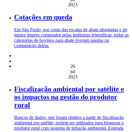
2023
Cotações em queda
Em São Paulo, por conta das escalas de abate alongadas e do
menor ímpeto comprador pelas indústrias frigoríficas, todas as
categorias de bovinos para abate tiveram quedas na
comparação diária.
26
jul
2023
Fiscalização ambiental por satélite e
os impactos na gestão do produtor
rural
Bancos de dados, que foram obtidos a partir de fiscalização
ambiental por satélite, podem ser utilizados para bloquear o
produtor rural com suspeita de infração ambiental. Entenda