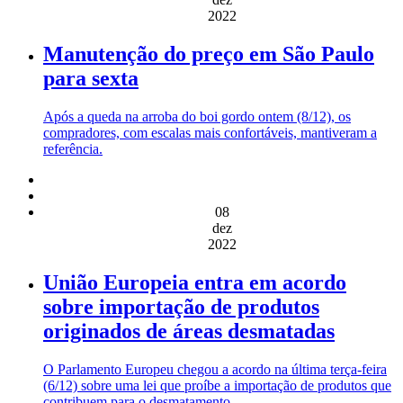
2022
Manutenção do preço em São Paulo
para sexta
Após a queda na arroba do boi gordo ontem (8/12), os
compradores, com escalas mais confortáveis, mantiveram a
referência.
08
dez
2022
União Europeia entra em acordo
sobre importação de produtos
originados de áreas desmatadas
O Parlamento Europeu chegou a acordo na última terça-feira
(6/12) sobre uma lei que proíbe a importação de produtos que
contribuem para o desmatamento.