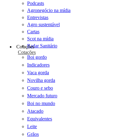
Podcasts
Agronegócio na mídia
Entrevistas
Agro sustentável
Cartas
Scot na mídia
Radar Sanitário
Cotações
Cotações
Boi gordo
Indicadores
Vaca gorda
Novilha gorda
Couro e sebo
Mercado futuro
Boi no mundo
Atacado
Equivalentes
Leite
Grãos