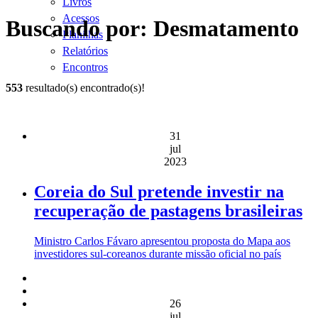
Livros
Acessos
Buscando por: Desmatamento
Planilhas
Relatórios
Encontros
553
resultado(s) encontrado(s)!
31
jul
2023
Coreia do Sul pretende investir na
recuperação de pastagens brasileiras
Ministro Carlos Fávaro apresentou proposta do Mapa aos
investidores sul-coreanos durante missão oficial no país
26
jul