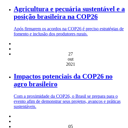
Agricultura e pecuária sustentável e a
posição brasileira na COP26
Após firmarem os acordos na COP26 é preciso estratégias de
fomento e inclusão dos produtores rurais.
27
out
2021
Impactos potenciais da COP26 no
agro brasileiro
Com a proximidade da COP26, o Brasil se prepara para o
evento afim de demonstrar seus projetos, avanços e práticas
sustentáveis.
05