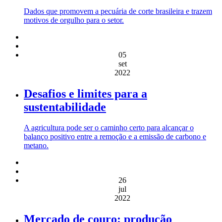
Dados que promovem a pecuária de corte brasileira e trazem
motivos de orgulho para o setor.
05
set
2022
Desafios e limites para a
sustentabilidade
A agricultura pode ser o caminho certo para alcançar o
balanço positivo entre a remoção e a emissão de carbono e
metano.
26
jul
2022
Mercado de couro: produção