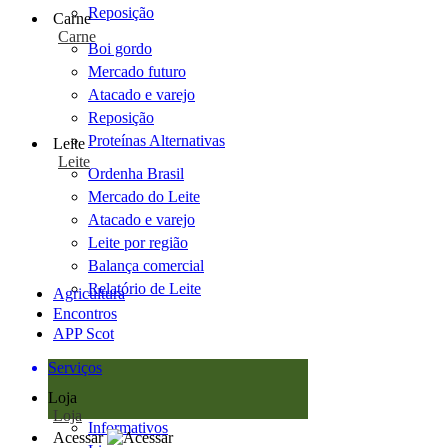
Reposição
Carne
Carne
Boi gordo
Mercado futuro
Atacado e varejo
Reposição
Proteínas Alternativas
Leite
Leite
Ordenha Brasil
Mercado do Leite
Atacado e varejo
Leite por região
Balança comercial
Relatório de Leite
Agricultura
Encontros
APP Scot
Serviços
Loja
Loja
Informativos
Acessar