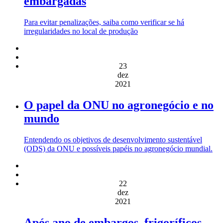
embargadas
Para evitar penalizações, saiba como verificar se há
irregularidades no local de produção
23
dez
2021
O papel da ONU no agronegócio e no
mundo
Entendendo os objetivos de desenvolvimento sustentável
(ODS) da ONU e possíveis papéis no agronegócio mundial.
22
dez
2021
Após ano de embargos, frigoríficos