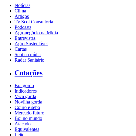
Notícias
Clima
Artigos
Tv Scot Consultoria
Podcasts
Agronegócio na Mídia
Entrevistas
Agro Sustentável
Cartas
Scot na mídia
Radar Sanitário
Cotações
Boi gordo
Indicadores
Vaca gorda
Novilha gorda
Couro e sebo
Mercado futuro
Boi no mundo
Atacado
Equivalentes
Leite