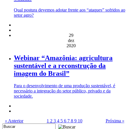
Qual postura devemos adotar frente aos “ataques” sofridos ao
setor agro?
29
dez
2020
Webinar “Amazônia: agricultura
sustentável e a reconstrução da
imagem do Brasil”
Para o desenvolvimento de uma produção sustentável, é
necessário a integração do setor público, privado e da
sociedade.
« Anterior
1
2
3
4
5
6
7
8
9
10
Próxima »