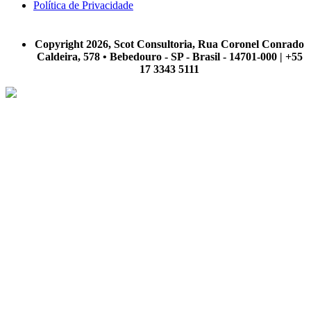
Política de Privacidade
A Scot Consultoria não se responsabiliza por negócios realizados a partir das informações contidas em
nosso site.
Copyright 2026, Scot Consultoria, Rua Coronel Conrado
Caldeira, 578 • Bebedouro - SP - Brasil - 14701-000 | +55
17 3343 5111