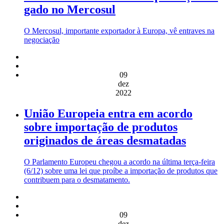
gado no Mercosul
O Mercosul, importante exportador à Europa, vê entraves na
negociação
09
dez
2022
União Europeia entra em acordo
sobre importação de produtos
originados de áreas desmatadas
O Parlamento Europeu chegou a acordo na última terça-feira
(6/12) sobre uma lei que proíbe a importação de produtos que
contribuem para o desmatamento.
09
dez