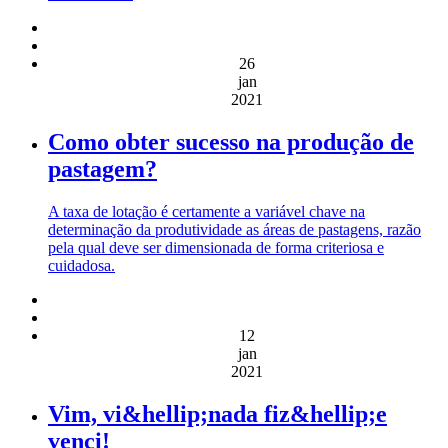
26
jan
2021
Como obter sucesso na produção de
pastagem?
A taxa de lotação é certamente a variável chave na
determinação da produtividade as áreas de pastagens, razão
pela qual deve ser dimensionada de forma criteriosa e
cuidadosa.
12
jan
2021
Vim, vi&hellip;nada fiz&hellip;e
venci!