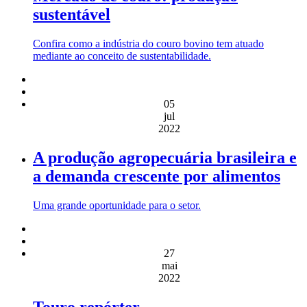
sustentável
Confira como a indústria do couro bovino tem atuado
mediante ao conceito de sustentabilidade.
05
jul
2022
A produção agropecuária brasileira e
a demanda crescente por alimentos
Uma grande oportunidade para o setor.
27
mai
2022
Touro repórter