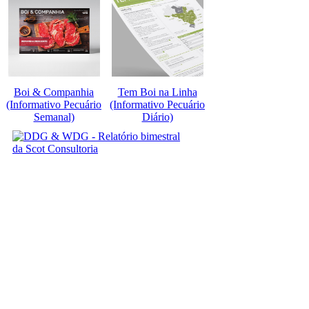
Boi & Companhia
Tem Boi na Linha
(Informativo Pecuário
(Informativo Pecuário
Semanal)
Diário)