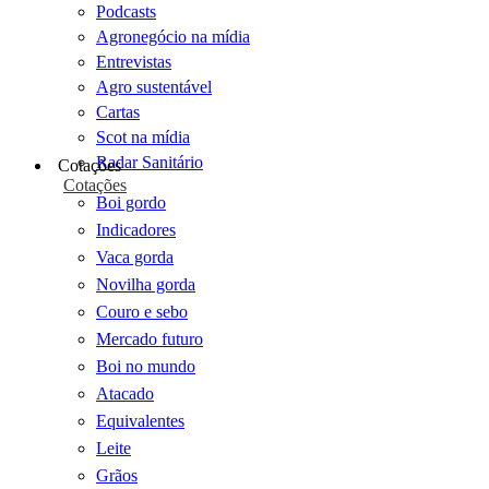
Podcasts
Agronegócio na mídia
Entrevistas
Agro sustentável
Cartas
Scot na mídia
Radar Sanitário
Cotações
Cotações
Boi gordo
Indicadores
Vaca gorda
Novilha gorda
Couro e sebo
Mercado futuro
Boi no mundo
Atacado
Equivalentes
Leite
Grãos