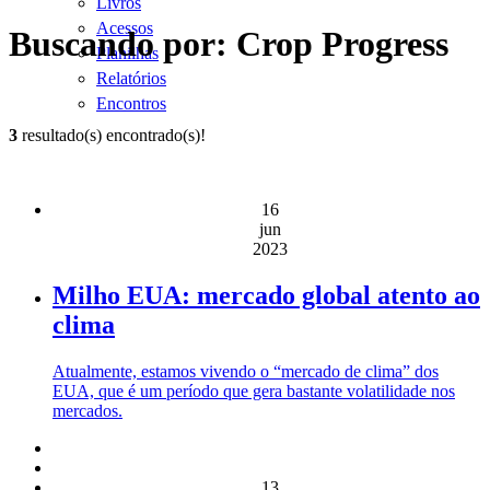
Livros
Acessos
Buscando por: Crop Progress
Planilhas
Relatórios
Encontros
3
resultado(s) encontrado(s)!
16
jun
2023
Milho EUA: mercado global atento ao
clima
Atualmente, estamos vivendo o “mercado de clima” dos
EUA, que é um período que gera bastante volatilidade nos
mercados.
13