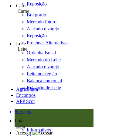
Reposição
Carne
Carne
Boi gordo
Mercado futuro
Atacado e varejo
Reposição
Proteínas Alternativas
Leite
Leite
Ordenha Brasil
Mercado do Leite
Atacado e varejo
Leite por região
Balança comercial
Relatório de Leite
Agricultura
Encontros
APP Scot
Serviços
Loja
Loja
Informativos
Acessar