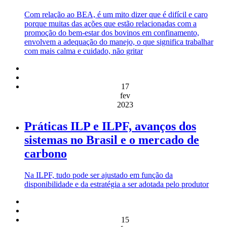
Com relação ao BEA, é um mito dizer que é difícil e caro
porque muitas das ações que estão relacionadas com a
promoção do bem-estar dos bovinos em confinamento,
envolvem a adequação do manejo, o que significa trabalhar
com mais calma e cuidado, não gritar
17
fev
2023
Práticas ILP e ILPF, avanços dos
sistemas no Brasil e o mercado de
carbono
Na ILPF, tudo pode ser ajustado em função da
disponibilidade e da estratégia a ser adotada pelo produtor
15