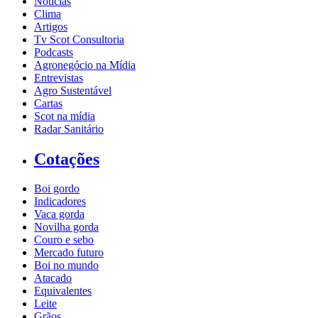
Notícias
Clima
Artigos
Tv Scot Consultoria
Podcasts
Agronegócio na Mídia
Entrevistas
Agro Sustentável
Cartas
Scot na mídia
Radar Sanitário
Cotações
Boi gordo
Indicadores
Vaca gorda
Novilha gorda
Couro e sebo
Mercado futuro
Boi no mundo
Atacado
Equivalentes
Leite
Grãos