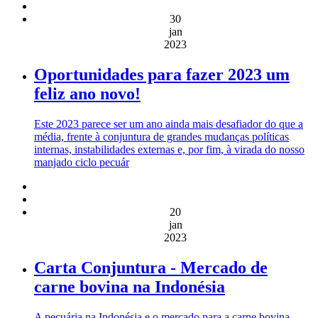
30
jan
2023
Oportunidades para fazer 2023 um
feliz ano novo!
Este 2023 parece ser um ano ainda mais desafiador do que a
média, frente à conjuntura de grandes mudanças políticas
internas, instabilidades externas e, por fim, à virada do nosso
manjado ciclo pecuár
20
jan
2023
Carta Conjuntura - Mercado de
carne bovina na Indonésia
A pecuária na Indonésia e o mercado para a carne bovina