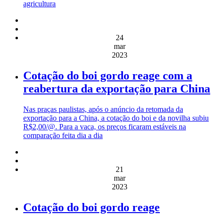
agricultura
24
mar
2023
Cotação do boi gordo reage com a
reabertura da exportação para China
Nas praças paulistas, após o anúncio da retomada da
exportação para a China, a cotação do boi e da novilha subiu
R$2,00/@. Para a vaca, os preços ficaram estáveis na
comparação feita dia a dia
21
mar
2023
Cotação do boi gordo reage