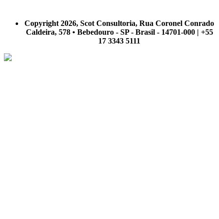
A Scot Consultoria não se responsabiliza por negócios realizados a partir das informações contidas em
nosso site.
Copyright 2026, Scot Consultoria, Rua Coronel Conrado
Caldeira, 578 • Bebedouro - SP - Brasil - 14701-000 | +55
17 3343 5111