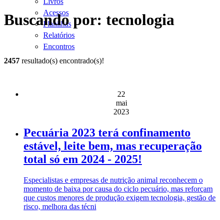
Livros
Acessos
Buscando por: tecnologia
Planilhas
Relatórios
Encontros
2457
resultado(s) encontrado(s)!
22
mai
2023
Pecuária 2023 terá confinamento
estável, leite bem, mas recuperação
total só em 2024 - 2025!
Especialistas e empresas de nutrição animal reconhecem o
momento de baixa por causa do ciclo pecuário, mas reforçam
que custos menores de produção exigem tecnologia, gestão de
risco, melhora das técni