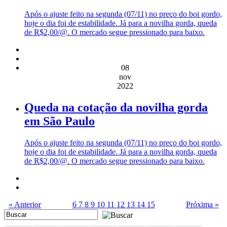
Após o ajuste feito na segunda (07/11) no preço do boi gordo,
hoje o dia foi de estabilidade. Já para a novilha gorda, queda
de R$2,00/@. O mercado segue pressionado para baixo.
08
nov
2022
Queda na cotação da novilha gorda
em São Paulo
Após o ajuste feito na segunda (07/11) no preço do boi gordo,
hoje o dia foi de estabilidade. Já para a novilha gorda, queda
de R$2,00/@. O mercado segue pressionado para baixo.
« Anterior
6
7
8
9
10
11
12
13
14
15
Próxima »