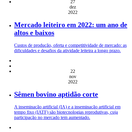
27
dez
2022
Mercado leiteiro em 2022: um ano de
altos e baixos
Custos de produção, oferta e competitividade de mercado: as
dificuldades e desafios da atividade leiteira a longo prazo.
22
nov
2022
Sêmen bovino aptidão corte
A inseminação artificial (IA) e a inseminação artificial em
tempo fixo (IATF) são biotecnologias reprodutivas, cuja
participação no mercado tem aumentado.