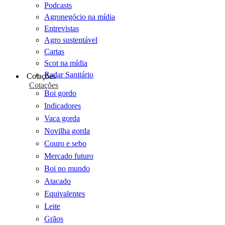
Podcasts
Agronegócio na mídia
Entrevistas
Agro sustentável
Cartas
Scot na mídia
Radar Sanitário
Cotações
Cotações
Boi gordo
Indicadores
Vaca gorda
Novilha gorda
Couro e sebo
Mercado futuro
Boi no mundo
Atacado
Equivalentes
Leite
Grãos