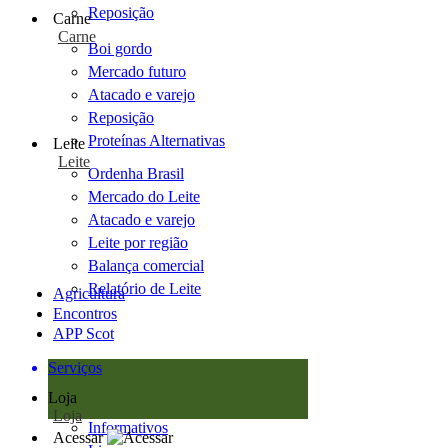
Reposição
Carne
Carne
Boi gordo
Mercado futuro
Atacado e varejo
Reposição
Proteínas Alternativas
Leite
Leite
Ordenha Brasil
Mercado do Leite
Atacado e varejo
Leite por região
Balança comercial
Relatório de Leite
Agricultura
Encontros
APP Scot
Serviços
Loja
Loja
Informativos
Acessar