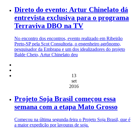
Direto do evento: Artur Chinelato dá
entrevista exclusiva para o programa
Terraviva DBO na TV
No encontro dos encontros, evento realizado em Ribeirão
Preto-SP pela Scot Consultoria, o engenheiro agrônomo,
pesquisador da Embrapa e um dos idealizadores do projeto
Balde Cheio, Artur Chinelato deu
13
set
2016
Projeto Soja Brasil começou essa
semana com a etapa Mato Grosso
Começou na última segunda-feira o Projeto Soja Brasil, que é
a maior expedição por lavouras de soja.