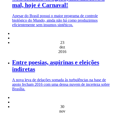
mal, hoje é Carnaval!
Apesar do Brasil possui o maior programa de controle
biológico do Mundo, ainda não há como produzirmos
eficientemente sem insumos sintéticos.
23
dez
2016
Entre poesias, aspirinas e eleições
indiretas
A nova leva de delações somada às turbulências na base de
apoio fecham 2016 com uma densa nuvem de incerteza sobre
Brasília.
30
nov