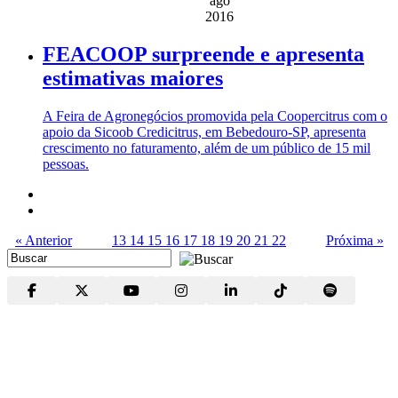
ago
2016
FEACOOP surpreende e apresenta
estimativas maiores
A Feira de Agronegócios promovida pela Coopercitrus com o
apoio da Sicoob Credicitrus, em Bebedouro-SP, apresenta
crescimento no faturamento, além de um público de 15 mil
pessoas.
« Anterior
13
14
15
16
17
18
19
20
21
22
Próxima »