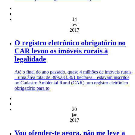
14
fev
2017
O registro eletrônico obrigatório no
CAR levou os imóveis rurais à
legalidade
Até o final do ano passado, quase 4 milhões de imóveis rurais
– uma área total de 399.233.861 hectares – estavam inscritos
no Cadastro Ambiental Rural (CAR), um registro eletrônico
obrigatório para to
20
jan
2017
Vou ofender-te agora, não me leve a