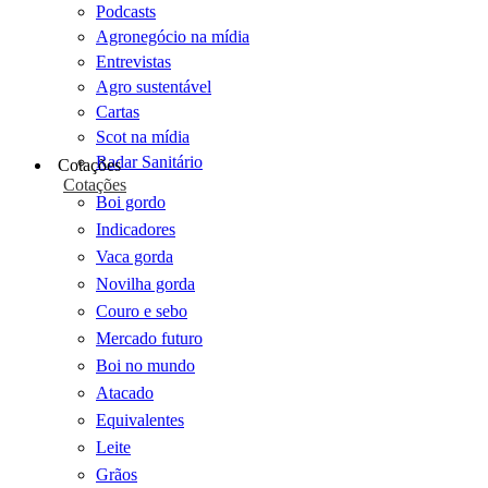
Podcasts
Agronegócio na mídia
Entrevistas
Agro sustentável
Cartas
Scot na mídia
Radar Sanitário
Cotações
Cotações
Boi gordo
Indicadores
Vaca gorda
Novilha gorda
Couro e sebo
Mercado futuro
Boi no mundo
Atacado
Equivalentes
Leite
Grãos