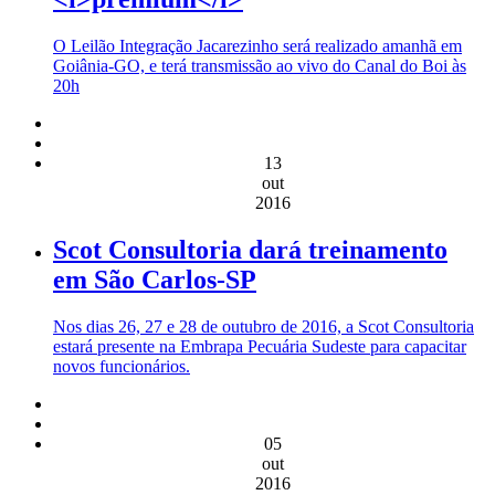
O Leilão Integração Jacarezinho será realizado amanhã em
Goiânia-GO, e terá transmissão ao vivo do Canal do Boi às
20h
13
out
2016
Scot Consultoria dará treinamento
em São Carlos-SP
Nos dias 26, 27 e 28 de outubro de 2016, a Scot Consultoria
estará presente na Embrapa Pecuária Sudeste para capacitar
novos funcionários.
05
out
2016