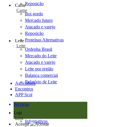
Reposição
Carne
Carne
Boi gordo
Mercado futuro
Atacado e varejo
Reposição
Proteínas Alternativas
Leite
Leite
Ordenha Brasil
Mercado do Leite
Atacado e varejo
Leite por região
Balança comercial
Relatório de Leite
Agricultura
Encontros
APP Scot
Serviços
Loja
Loja
Informativos
Acessar