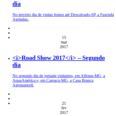
dia
No terceiro dia de visitas fomos até Descalvado-SP, a Fazenda
Agrindus.
15
mar
2017
<i>Road Show 2017</i> – Segundo
dia
No segundo dia de jornada visitamos, em Alfenas-MG, a
AquaAmérica e, em Careaçu-MG, a Casa Branca
Agropastoril.
21
fev
2017