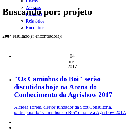
Livros
Acessos
Buscando por: projeto
Planilhas
Relatórios
Encontros
2084
resultado(s) encontrado(s)!
04
mai
2017
"Os Caminhos do Boi" serão
discutidos hoje na Arena do
Conhecimento da Agrishow 2017
Alcides Torres, diretor-fundador da Scot Consultoria,
participará do “Caminhos do Boi” durante a Agrishow 2017.