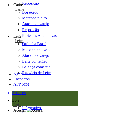
Reposição
Carne
Carne
Boi gordo
Mercado futuro
Atacado e varejo
Reposição
Proteínas Alternativas
Leite
Leite
Ordenha Brasil
Mercado do Leite
Atacado e varejo
Leite por região
Balança comercial
Relatório de Leite
Agricultura
Encontros
APP Scot
Serviços
Loja
Loja
Informativos
Acessar