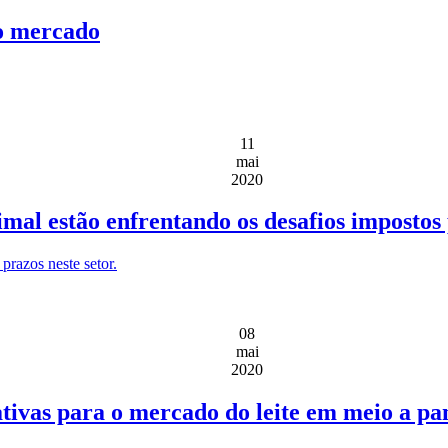
no mercado
11
mai
2020
imal estão enfrentando os desafios imposto
 prazos neste setor.
08
mai
2020
tativas para o mercado do leite em meio a p