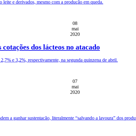
do leite e derivados, mesmo com a produção em queda.
08
mai
2020
 cotações dos lácteos no atacado
 2,7% e 3,2%, respectivamente, na segunda quinzena de abril.
07
mai
2020
ndem a ganhar sustentação, literalmente “salvando a lavoura” dos prod