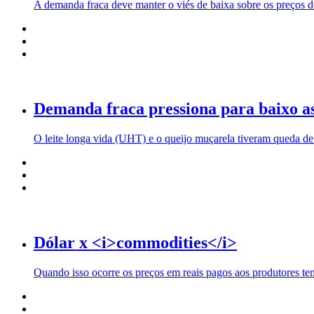
A demanda fraca deve manter o viés de baixa sobre os preços 
Demanda fraca pressiona para baixo as
O leite longa vida (UHT) e o queijo muçarela tiveram queda de
Dólar x <i>commodities</i>
Quando isso ocorre os preços em reais pagos aos produtores te