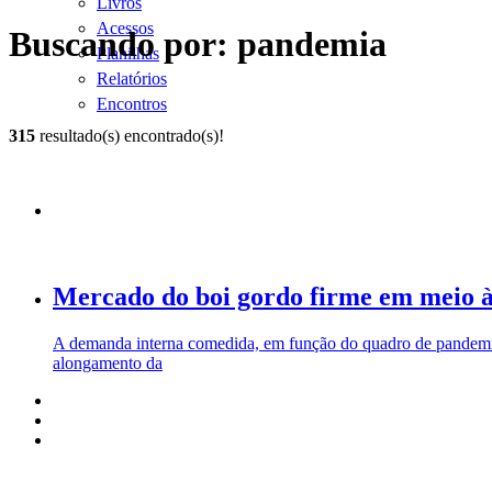
Livros
Acessos
Buscando por: pandemia
Planilhas
Relatórios
Encontros
315
resultado(s) encontrado(s)!
Mercado do boi gordo firme em meio 
A demanda interna comedida, em função do quadro de pandemia, 
alongamento da