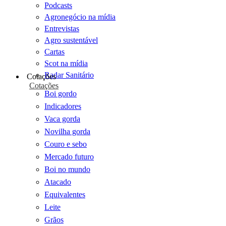
Podcasts
Agronegócio na mídia
Entrevistas
Agro sustentável
Cartas
Scot na mídia
Radar Sanitário
Cotações
Cotações
Boi gordo
Indicadores
Vaca gorda
Novilha gorda
Couro e sebo
Mercado futuro
Boi no mundo
Atacado
Equivalentes
Leite
Grãos