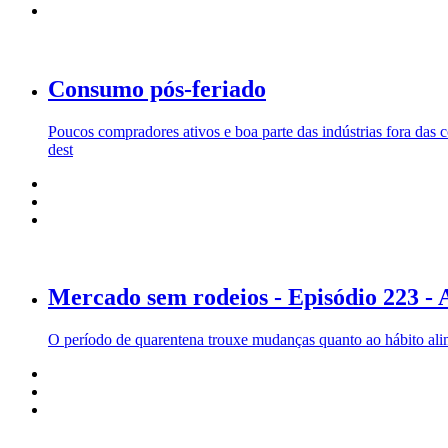
Consumo pós-feriado
Poucos compradores ativos e boa parte das indústrias fora das
dest
Mercado sem rodeios - Episódio 223 -
O período de quarentena trouxe mudanças quanto ao hábito alim