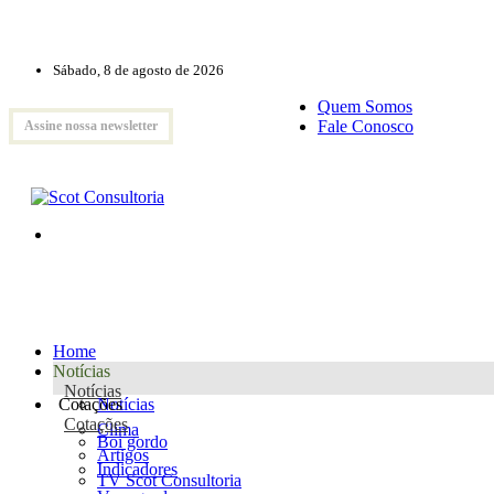
Sábado, 8 de agosto de 2026
Quem Somos
Fale Conosco
Assine nossa newsletter
Home
Notícias
Notícias
Cotações
Notícias
Cotações
Clima
Boi gordo
Artigos
Indicadores
TV Scot Consultoria