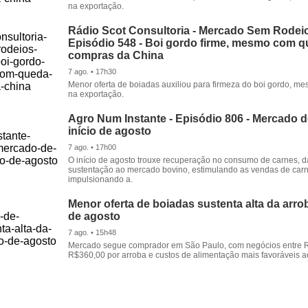
na exportação.
Rádio Scot Consultoria - Mercado Sem Rodeio
Episódio 548 - Boi gordo firme, mesmo com 
compras da China
7 ago. • 17h30
Menor oferta de boiadas auxiliou para firmeza do boi gordo, 
na exportação.
Agro Num Instante - Episódio 806 - Mercado 
início de agosto
7 ago. • 17h00
O início de agosto trouxe recuperação no consumo de carnes, 
sustentação ao mercado bovino, estimulando as vendas de carn
impulsionando a.
Menor oferta de boiadas sustenta alta da arrob
de agosto
7 ago. • 15h48
Mercado segue comprador em São Paulo, com negócios entre 
R$360,00 por arroba e custos de alimentação mais favoráveis a