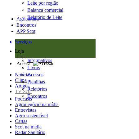
Leite por região
Balança comercial
Relatório de Leite
Agricultura
Encontros
APP Scot
Serviços
Loja
Loja
Informativos
Acessar
Livros
Notícias
Acessos
Clima
Planilhas
Artigos
Relatórios
TV Scot
Encontros
Podcasts
Agronegócio na mídia
Entrevistas
Agro sustentável
Cartas
Scot na mídia
Radar Sanitário