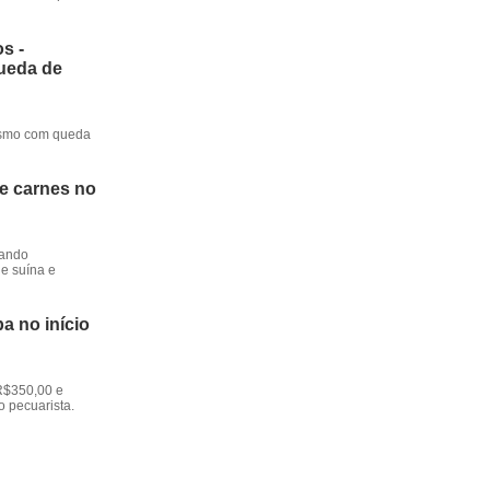
s -
queda de
mesmo com queda
de carnes no
dando
e suína e
a no início
R$350,00 e
o pecuarista.