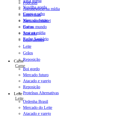
Vaca gorda
Podcasts
Novilha gorda
Agronegócio na mídia
Couro e sebo
Entrevistas
Mercado futuro
Agro sustentável
Cartas
Boi no mundo
Scot na mídia
Atacado
Radar Sanitário
Equivalentes
Leite
Grãos
Reposição
Carne
Carne
Boi gordo
Mercado futuro
Atacado e varejo
Reposição
Proteínas Alternativas
Leite
Leite
Ordenha Brasil
Mercado do Leite
Atacado e varejo