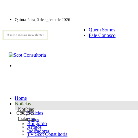
Quinta-feira, 6 de agosto de 2026
Quem Somos
Fale Conosco
Assine nossa newsletter
Home
Notícias
Notícias
Cotações
Notícias
Cotações
Clima
Boi gordo
Artigos
Indicadores
TV Scot Consultoria