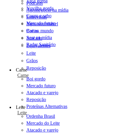
Vaca gorda
Podcasts
Novilha gorda
Agronegócio na mídia
Couro e sebo
Entrevistas
Mercado futuro
Agro sustentável
Cartas
Boi no mundo
Scot na mídia
Atacado
Radar Sanitário
Equivalentes
Leite
Grãos
Reposição
Carne
Carne
Boi gordo
Mercado futuro
Atacado e varejo
Reposição
Proteínas Alternativas
Leite
Leite
Ordenha Brasil
Mercado do Leite
Atacado e varejo