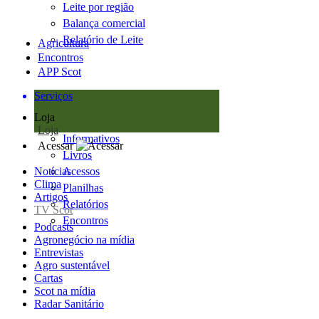
Leite por região
Balança comercial
Relatório de Leite
Agricultura
Encontros
APP Scot
Serviços
Loja
Loja
Informativos
Acessar
Livros
Notícias
Acessos
Clima
Planilhas
Artigos
Relatórios
TV Scot
Encontros
Podcasts
Agronegócio na mídia
Entrevistas
Agro sustentável
Cartas
Scot na mídia
Radar Sanitário