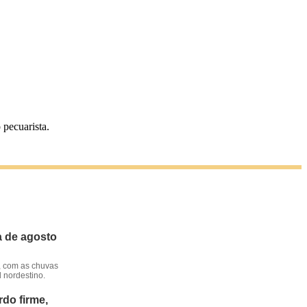
pecuarista.
a de agosto
, com as chuvas
l nordestino.
do firme,