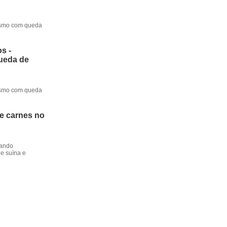
mesmo com queda
s -
queda de
mesmo com queda
de carnes no
dando
e suína e