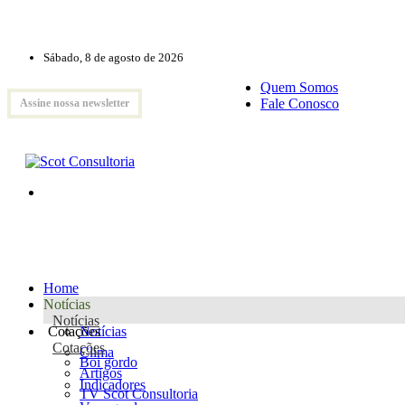
Sábado, 8 de agosto de 2026
Quem Somos
Fale Conosco
Assine nossa newsletter
Home
Notícias
Notícias
Cotações
Notícias
Cotações
Clima
Boi gordo
Artigos
Indicadores
TV Scot Consultoria