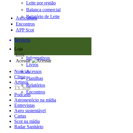
Leite por região
Balança comercial
Relatório de Leite
Agricultura
Encontros
APP Scot
Serviços
Loja
Loja
Informativos
Acessar
Livros
Notícias
Acessos
Clima
Planilhas
Artigos
Relatórios
TV Scot
Encontros
Podcasts
Agronegócio na mídia
Entrevistas
Agro sustentável
Cartas
Scot na mídia
Radar Sanitário