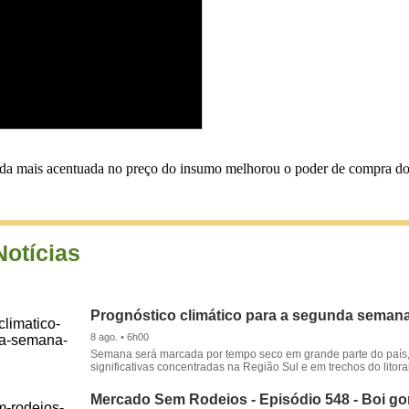
ueda mais acentuada no preço do insumo melhorou o poder de compra do 
Notícias
Prognóstico climático para a segunda seman
8 ago. • 6h00
Semana será marcada por tempo seco em grande parte do país
significativas concentradas na Região Sul e em trechos do litora
Mercado Sem Rodeios - Episódio 548 - Boi gor