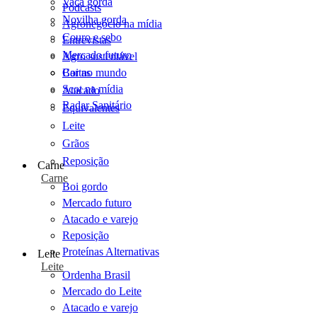
Vaca gorda
Podcasts
Novilha gorda
Agronegócio na mídia
Couro e sebo
Entrevistas
Mercado futuro
Agro sustentável
Cartas
Boi no mundo
Scot na mídia
Atacado
Radar Sanitário
Equivalentes
Leite
Grãos
Reposição
Carne
Carne
Boi gordo
Mercado futuro
Atacado e varejo
Reposição
Proteínas Alternativas
Leite
Leite
Ordenha Brasil
Mercado do Leite
Atacado e varejo