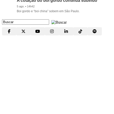
A cotação do boi gordo continua subindo
5 ago. • 14h42
Boi gordo e “boi china” sobem em São Paulo.