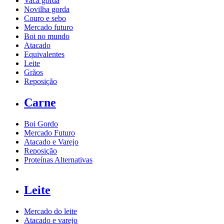
Vaca gorda
Novilha gorda
Couro e sebo
Mercado futuro
Boi no mundo
Atacado
Equivalentes
Leite
Grãos
Reposição
Carne
Boi Gordo
Mercado Futuro
Atacado e Varejo
Reposição
Proteínas Alternativas
Leite
Mercado do leite
Atacado e varejo