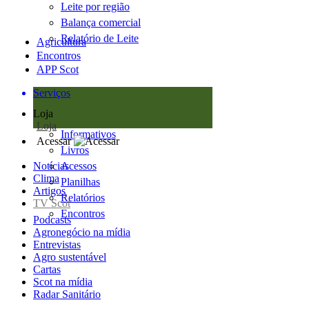
Leite por região
Balança comercial
Relatório de Leite
Agricultura
Encontros
APP Scot
Serviços
Loja
Loja
Informativos
Acessar
Livros
Notícias
Acessos
Clima
Planilhas
Artigos
Relatórios
TV Scot
Encontros
Podcasts
Agronegócio na mídia
Entrevistas
Agro sustentável
Cartas
Scot na mídia
Radar Sanitário