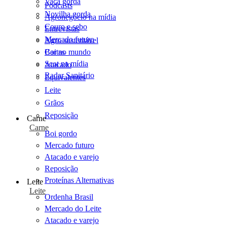
Vaca gorda
Podcasts
Novilha gorda
Agronegócio na mídia
Couro e sebo
Entrevistas
Mercado futuro
Agro sustentável
Cartas
Boi no mundo
Scot na mídia
Atacado
Radar Sanitário
Equivalentes
Leite
Grãos
Reposição
Carne
Carne
Boi gordo
Mercado futuro
Atacado e varejo
Reposição
Proteínas Alternativas
Leite
Leite
Ordenha Brasil
Mercado do Leite
Atacado e varejo