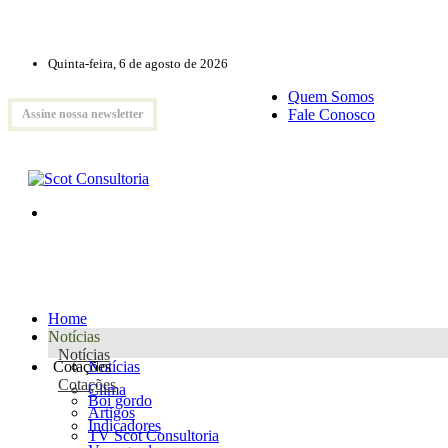
Quinta-feira, 6 de agosto de 2026
Quem Somos
Fale Conosco
Assine nossa newsletter
Home
Notícias
Notícias
Cotações
Notícias
Cotações
Clima
Boi gordo
Artigos
Indicadores
TV Scot Consultoria