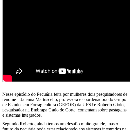
Nesse episódio do Pecuária feita por mulheres dois pesquisadores de
renome – Janaina Martuscello, professora e coordenadora do Grupo
de Estudos em Forragicultura (GEFOR) da UFSJ e Roberto Giolo,
pesquisador na Embrapa Gado de Corte, comentam sobre pastagens
e sistemas integrados.
Segundo Roberto, ainda temos um desafio muito grande, mas o
futuro da pecuária pode estar relacionado aos sistemas integrados na