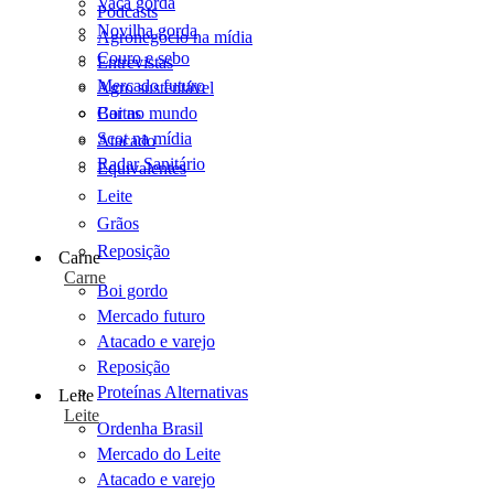
Vaca gorda
Podcasts
Novilha gorda
Agronegócio na mídia
Couro e sebo
Entrevistas
Mercado futuro
Agro sustentável
Cartas
Boi no mundo
Scot na mídia
Atacado
Radar Sanitário
Equivalentes
Leite
Grãos
Reposição
Carne
Carne
Boi gordo
Mercado futuro
Atacado e varejo
Reposição
Proteínas Alternativas
Leite
Leite
Ordenha Brasil
Mercado do Leite
Atacado e varejo