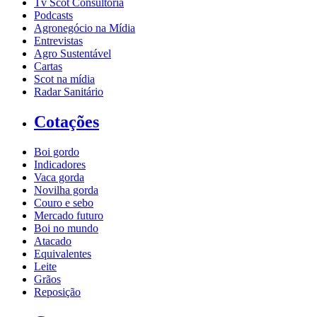
Tv Scot Consultoria
Podcasts
Agronegócio na Mídia
Entrevistas
Agro Sustentável
Cartas
Scot na mídia
Radar Sanitário
Cotações
Boi gordo
Indicadores
Vaca gorda
Novilha gorda
Couro e sebo
Mercado futuro
Boi no mundo
Atacado
Equivalentes
Leite
Grãos
Reposição