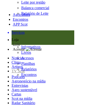
Leite por região
Balança comercial
Relatório de Leite
Agricultura
Encontros
APP Scot
Serviços
Loja
Loja
Informativos
Acessar
Livros
Notícias
Acessos
Clima
Planilhas
Artigos
Relatórios
TV Scot
Encontros
Podcasts
Agronegócio na mídia
Entrevistas
Agro sustentável
Cartas
Scot na mídia
Radar Sanitário