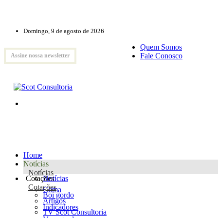
Domingo, 9 de agosto de 2026
Quem Somos
Fale Conosco
Assine nossa newsletter
Home
Notícias
Notícias
Cotações
Notícias
Cotações
Clima
Boi gordo
Artigos
Indicadores
TV Scot Consultoria