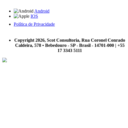
Android
IOS
Política de Privacidade
A Scot Consultoria não se responsabiliza por negócios realizados a partir das informações contidas em
nosso site.
Copyright 2026, Scot Consultoria, Rua Coronel Conrado
Caldeira, 578 • Bebedouro - SP - Brasil - 14701-000 | +55
17 3343 5111