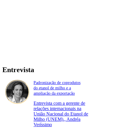
Entrevista
Padronização de coprodutos
do etanol de milho e a
ampliação da exportação
Entrevista com a gerente de
relações internacionais na
União Nacional do Etanol de
Milho (UNEM)., Andréa
Veríssimo