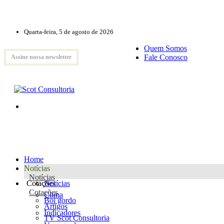
Quarta-feira, 5 de agosto de 2026
Quem Somos
Fale Conosco
Assine nossa newsletter
Home
Notícias
Notícias
Cotações
Notícias
Cotações
Clima
Boi gordo
Artigos
Indicadores
TV Scot Consultoria