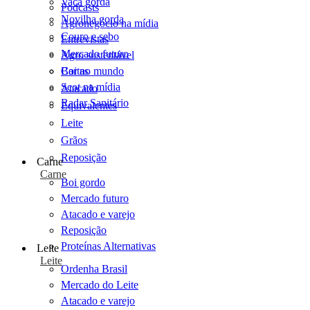
Vaca gorda
Podcasts
Novilha gorda
Agronegócio na mídia
Couro e sebo
Entrevistas
Mercado futuro
Agro sustentável
Cartas
Boi no mundo
Scot na mídia
Atacado
Radar Sanitário
Equivalentes
Leite
Grãos
Reposição
Carne
Carne
Boi gordo
Mercado futuro
Atacado e varejo
Reposição
Proteínas Alternativas
Leite
Leite
Ordenha Brasil
Mercado do Leite
Atacado e varejo