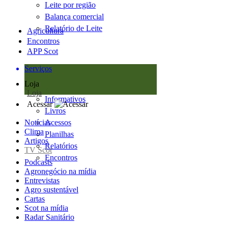
Leite por região
Balança comercial
Relatório de Leite
Agricultura
Encontros
APP Scot
Serviços
Loja
Loja
Informativos
Acessar
Livros
Notícias
Acessos
Clima
Planilhas
Artigos
Relatórios
TV Scot
Encontros
Podcasts
Agronegócio na mídia
Entrevistas
Agro sustentável
Cartas
Scot na mídia
Radar Sanitário