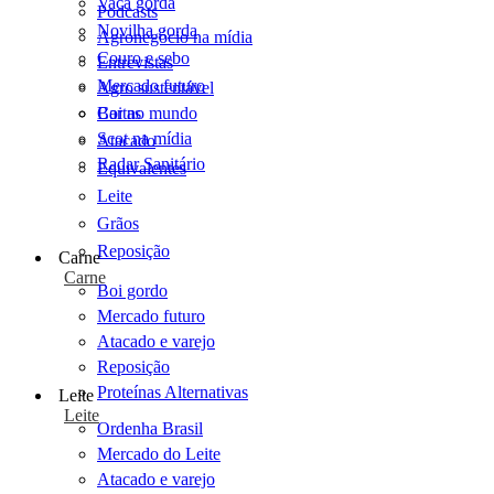
Vaca gorda
Podcasts
Novilha gorda
Agronegócio na mídia
Couro e sebo
Entrevistas
Mercado futuro
Agro sustentável
Cartas
Boi no mundo
Scot na mídia
Atacado
Radar Sanitário
Equivalentes
Leite
Grãos
Reposição
Carne
Carne
Boi gordo
Mercado futuro
Atacado e varejo
Reposição
Proteínas Alternativas
Leite
Leite
Ordenha Brasil
Mercado do Leite
Atacado e varejo