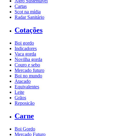
Agro Sustentável
Cartas
Scot na mídia
Radar Sanitário
Cotações
Boi gordo
Indicadores
Vaca gorda
Novilha gorda
Couro e sebo
Mercado futuro
Boi no mundo
Atacado
Equivalentes
Leite
Grãos
Reposição
Carne
Boi Gordo
Mercado Futuro