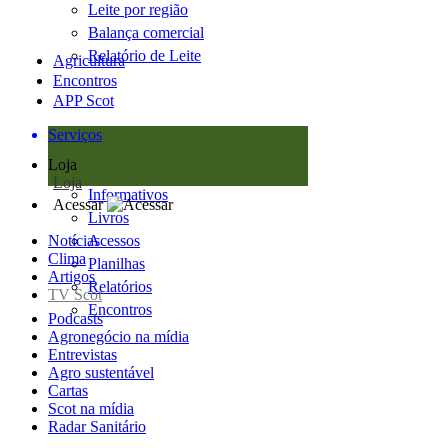
Leite por região
Balança comercial
Relatório de Leite
Agricultura
Encontros
APP Scot
Serviços
Loja
Loja
Informativos
Acessar
Livros
Notícias
Acessos
Clima
Planilhas
Artigos
Relatórios
TV Scot
Encontros
Podcasts
Agronegócio na mídia
Entrevistas
Agro sustentável
Cartas
Scot na mídia
Radar Sanitário