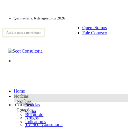
Quinta-feira, 6 de agosto de 2026
Quem Somos
Fale Conosco
Assine nossa newsletter
Home
Notícias
Notícias
Cotações
Notícias
Cotações
Clima
Boi gordo
Artigos
Indicadores
TV Scot Consultoria