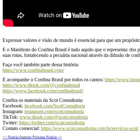
Expressar valores e visão de mundo é essencial para que um propósito
E o Manifesto do Confina Brasil é tudo aquilo que o representa: dos p
suas rotas, fortalecendo a pecuária nacional através da difusão de co
Faça você também parte dessa história:
https://www.confinabrasil.com/
E acompanhe o Confina Brasil por todos os cantos:
https://www.insta
https://www.tiktok.com/@confinabrasil
https://www.facebook.com/confinabrasil/
Confira os materiais da Scot Consultoria:
Facebook:
facebook.com/ScotConsultoria
Instagram:
instagram.com/scotconsultoria
TikTok:
www.tiktok.com/@scotconsultoria
Twitter:
https://twitter.com/scotconsultoria
Contato comercial:
https://www.scotconsultoria.com.br/servicos-scot/
<< Notícia Anterior
Próxima Notícia >>