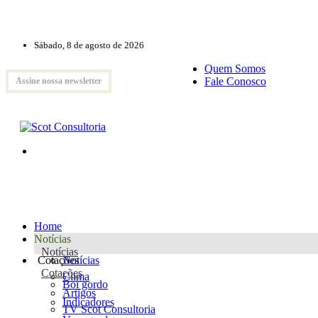
Sábado, 8 de agosto de 2026
Quem Somos
Fale Conosco
Assine nossa newsletter
Home
Notícias
Notícias
Cotações
Notícias
Cotações
Clima
Boi gordo
Artigos
Indicadores
TV Scot Consultoria