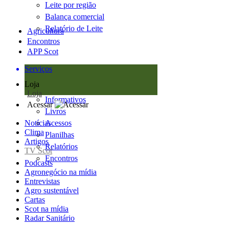
Leite por região
Balança comercial
Relatório de Leite
Agricultura
Encontros
APP Scot
Serviços
Loja
Loja
Informativos
Acessar
Livros
Notícias
Acessos
Clima
Planilhas
Artigos
Relatórios
TV Scot
Encontros
Podcasts
Agronegócio na mídia
Entrevistas
Agro sustentável
Cartas
Scot na mídia
Radar Sanitário