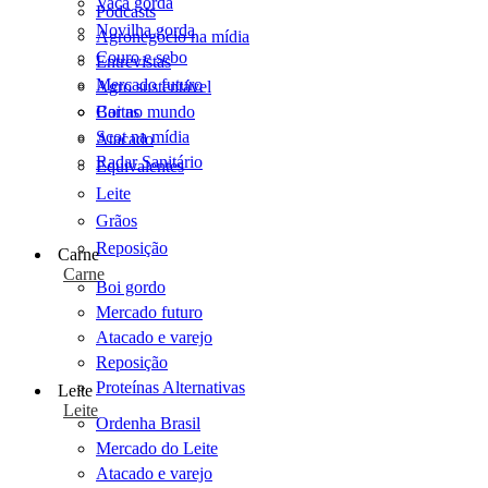
Vaca gorda
Podcasts
Novilha gorda
Agronegócio na mídia
Couro e sebo
Entrevistas
Mercado futuro
Agro sustentável
Cartas
Boi no mundo
Scot na mídia
Atacado
Radar Sanitário
Equivalentes
Leite
Grãos
Reposição
Carne
Carne
Boi gordo
Mercado futuro
Atacado e varejo
Reposição
Proteínas Alternativas
Leite
Leite
Ordenha Brasil
Mercado do Leite
Atacado e varejo