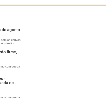
a de agosto
, com as chuvas
l nordestino.
do firme,
mesmo com queda
s -
queda de
mesmo com queda