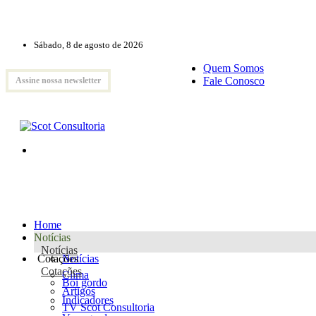
Sábado, 8 de agosto de 2026
Quem Somos
Fale Conosco
Assine nossa newsletter
Home
Notícias
Notícias
Cotações
Notícias
Cotações
Clima
Boi gordo
Artigos
Indicadores
TV Scot Consultoria