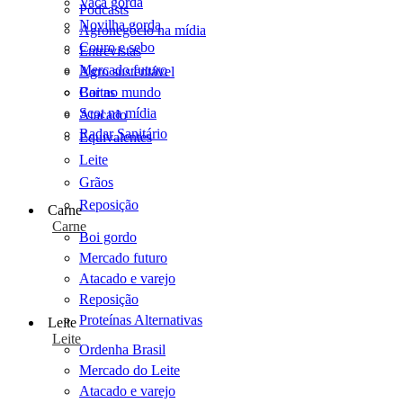
Vaca gorda
Podcasts
Novilha gorda
Agronegócio na mídia
Couro e sebo
Entrevistas
Mercado futuro
Agro sustentável
Cartas
Boi no mundo
Scot na mídia
Atacado
Radar Sanitário
Equivalentes
Leite
Grãos
Reposição
Carne
Carne
Boi gordo
Mercado futuro
Atacado e varejo
Reposição
Proteínas Alternativas
Leite
Leite
Ordenha Brasil
Mercado do Leite
Atacado e varejo