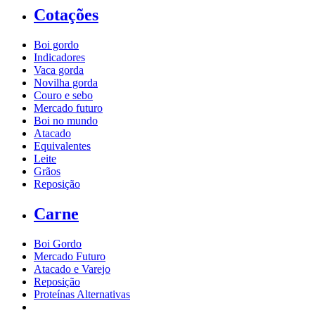
Cotações
Boi gordo
Indicadores
Vaca gorda
Novilha gorda
Couro e sebo
Mercado futuro
Boi no mundo
Atacado
Equivalentes
Leite
Grãos
Reposição
Carne
Boi Gordo
Mercado Futuro
Atacado e Varejo
Reposição
Proteínas Alternativas