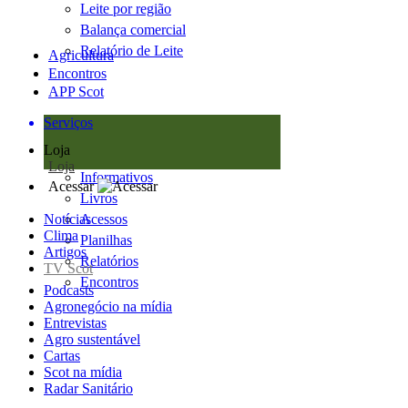
Leite por região
Balança comercial
Relatório de Leite
Agricultura
Encontros
APP Scot
Serviços
Loja
Loja
Informativos
Acessar
Livros
Notícias
Acessos
Clima
Planilhas
Artigos
Relatórios
TV Scot
Encontros
Podcasts
Agronegócio na mídia
Entrevistas
Agro sustentável
Cartas
Scot na mídia
Radar Sanitário