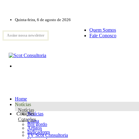
Quinta-feira, 6 de agosto de 2026
Quem Somos
Fale Conosco
Assine nossa newsletter
Home
Notícias
Notícias
Cotações
Notícias
Cotações
Clima
Boi gordo
Artigos
Indicadores
TV Scot Consultoria