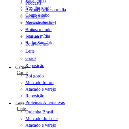
Vaca gorda
Podcasts
Novilha gorda
Agronegócio na mídia
Couro e sebo
Entrevistas
Mercado futuro
Agro sustentável
Cartas
Boi no mundo
Scot na mídia
Atacado
Radar Sanitário
Equivalentes
Leite
Grãos
Reposição
Carne
Carne
Boi gordo
Mercado futuro
Atacado e varejo
Reposição
Proteínas Alternativas
Leite
Leite
Ordenha Brasil
Mercado do Leite
Atacado e varejo