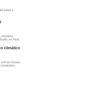
ção sobre o
t
 ministrou
iralta, no Pará.
o climático
, com as chuvas
l nordestino.