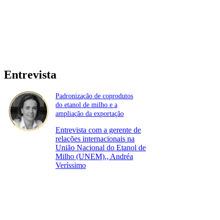
Entrevista
Padronização de coprodutos
do etanol de milho e a
ampliação da exportação
Entrevista com a gerente de
relações internacionais na
União Nacional do Etanol de
Milho (UNEM)., Andréa
Veríssimo