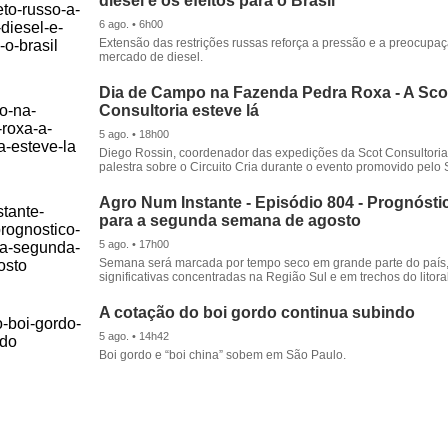
diesel e os efeitos para o Brasil
6 ago. • 6h00
Extensão das restrições russas reforça a pressão e a preocupa
mercado de diesel.
Dia de Campo na Fazenda Pedra Roxa - A Sco
Consultoria esteve lá
5 ago. • 18h00
Diego Rossin, coordenador das expedições da Scot Consultoria,
palestra sobre o Circuito Cria durante o evento promovido pelo S
Agro Num Instante - Episódio 804 - Prognóstic
para a segunda semana de agosto
5 ago. • 17h00
Semana será marcada por tempo seco em grande parte do país
significativas concentradas na Região Sul e em trechos do litora
A cotação do boi gordo continua subindo
5 ago. • 14h42
Boi gordo e “boi china” sobem em São Paulo.