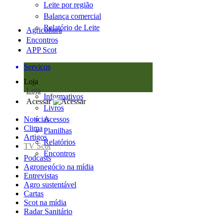
Leite por região
Balança comercial
Relatório de Leite
Agricultura
Encontros
APP Scot
Serviços
Loja
Loja
Informativos
Acessar
Livros
Notícias
Acessos
Clima
Planilhas
Artigos
Relatórios
TV Scot
Encontros
Podcasts
Agronegócio na mídia
Entrevistas
Agro sustentável
Cartas
Scot na mídia
Radar Sanitário