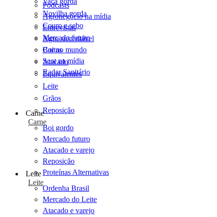
Vaca gorda
Podcasts
Novilha gorda
Agronegócio na mídia
Couro e sebo
Entrevistas
Mercado futuro
Agro sustentável
Cartas
Boi no mundo
Scot na mídia
Atacado
Radar Sanitário
Equivalentes
Leite
Grãos
Reposição
Carne
Carne
Boi gordo
Mercado futuro
Atacado e varejo
Reposição
Proteínas Alternativas
Leite
Leite
Ordenha Brasil
Mercado do Leite
Atacado e varejo