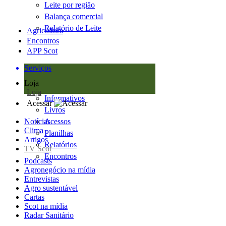
Leite por região
Balança comercial
Relatório de Leite
Agricultura
Encontros
APP Scot
Serviços
Loja
Loja
Informativos
Acessar
Livros
Notícias
Acessos
Clima
Planilhas
Artigos
Relatórios
TV Scot
Encontros
Podcasts
Agronegócio na mídia
Entrevistas
Agro sustentável
Cartas
Scot na mídia
Radar Sanitário