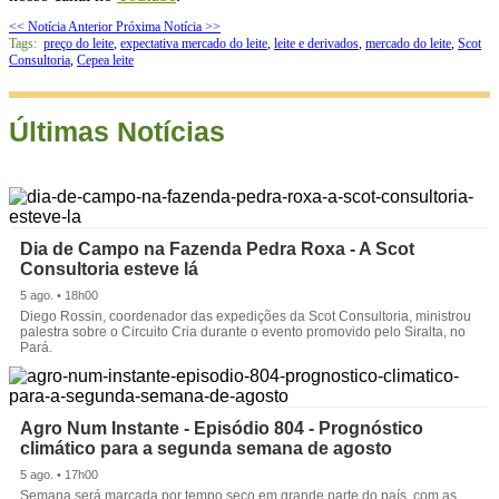
<< Notícia Anterior
Próxima Notícia >>
Tags:
preço do leite
,
expectativa mercado do leite
,
leite e derivados
,
mercado do leite
,
Scot
Consultoria
,
Cepea leite
Últimas Notícias
Dia de Campo na Fazenda Pedra Roxa - A Scot
Consultoria esteve lá
5 ago. • 18h00
Diego Rossin, coordenador das expedições da Scot Consultoria, ministrou
palestra sobre o Circuito Cria durante o evento promovido pelo Siralta, no
Pará.
Agro Num Instante - Episódio 804 - Prognóstico
climático para a segunda semana de agosto
5 ago. • 17h00
Semana será marcada por tempo seco em grande parte do país, com as