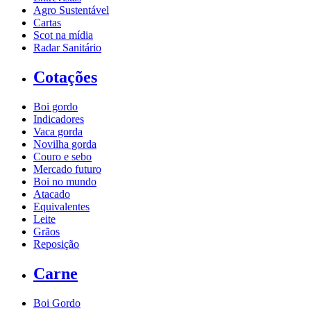
Agro Sustentável
Cartas
Scot na mídia
Radar Sanitário
Cotações
Boi gordo
Indicadores
Vaca gorda
Novilha gorda
Couro e sebo
Mercado futuro
Boi no mundo
Atacado
Equivalentes
Leite
Grãos
Reposição
Carne
Boi Gordo