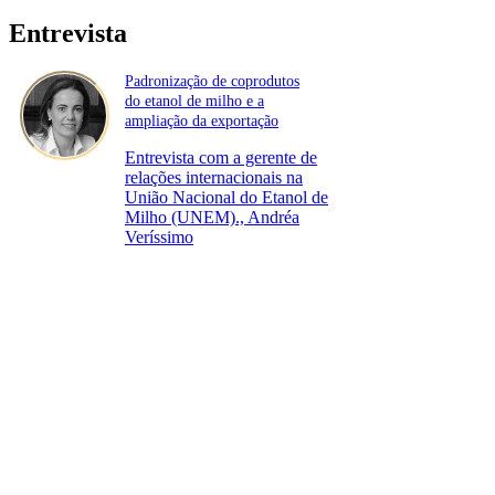
Entrevista
Padronização de coprodutos
do etanol de milho e a
ampliação da exportação
Entrevista com a gerente de
relações internacionais na
União Nacional do Etanol de
Milho (UNEM)., Andréa
Veríssimo