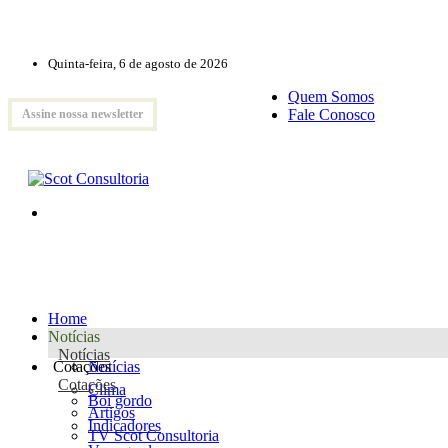
Quinta-feira, 6 de agosto de 2026
Quem Somos
Fale Conosco
Assine nossa newsletter
Home
Notícias
Notícias
Cotações
Notícias
Cotações
Clima
Boi gordo
Artigos
Indicadores
TV Scot Consultoria