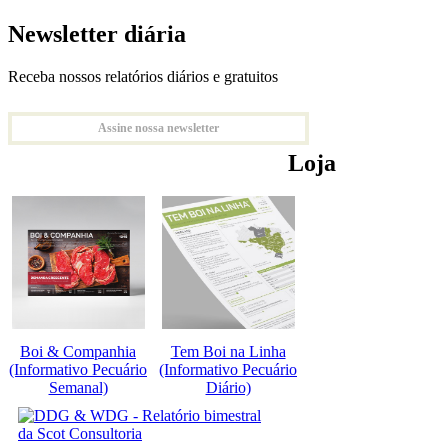
Newsletter diária
Receba nossos relatórios diários e gratuitos
Assine nossa newsletter
Loja
Boi & Companhia
Tem Boi na Linha
(Informativo Pecuário
(Informativo Pecuário
Semanal)
Diário)