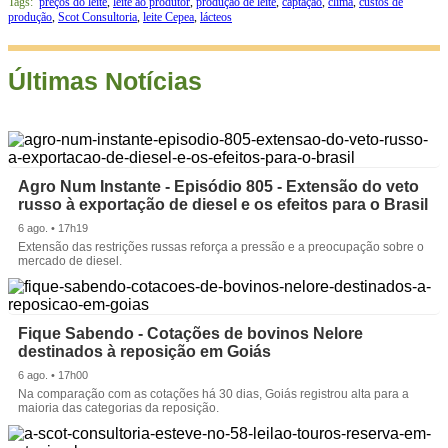
Tags:
preços do leite
,
leite ao produtor
,
produção de leite
,
captação
,
clima
,
custos de
produção
,
Scot Consultoria
,
leite Cepea
,
lácteos
Últimas Notícias
Agro Num Instante - Episódio 805 - Extensão do veto
russo à exportação de diesel e os efeitos para o Brasil
6 ago. • 17h19
Extensão das restrições russas reforça a pressão e a preocupação sobre o
mercado de diesel.
Fique Sabendo - Cotações de bovinos Nelore
destinados à reposição em Goiás
6 ago. • 17h00
Na comparação com as cotações há 30 dias, Goiás registrou alta para a
maioria das categorias da reposição.