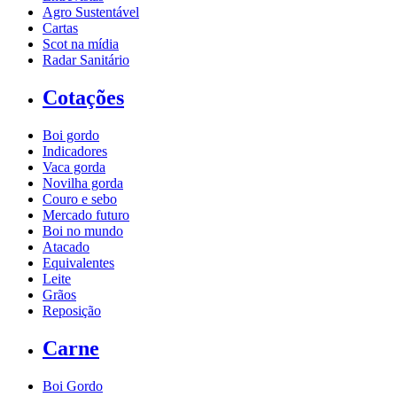
Agro Sustentável
Cartas
Scot na mídia
Radar Sanitário
Cotações
Boi gordo
Indicadores
Vaca gorda
Novilha gorda
Couro e sebo
Mercado futuro
Boi no mundo
Atacado
Equivalentes
Leite
Grãos
Reposição
Carne
Boi Gordo