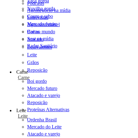
Vaca gorda
Podcasts
Novilha gorda
Agronegócio na mídia
Couro e sebo
Entrevistas
Mercado futuro
Agro sustentável
Cartas
Boi no mundo
Scot na mídia
Atacado
Radar Sanitário
Equivalentes
Leite
Grãos
Reposição
Carne
Carne
Boi gordo
Mercado futuro
Atacado e varejo
Reposição
Proteínas Alternativas
Leite
Leite
Ordenha Brasil
Mercado do Leite
Atacado e varejo