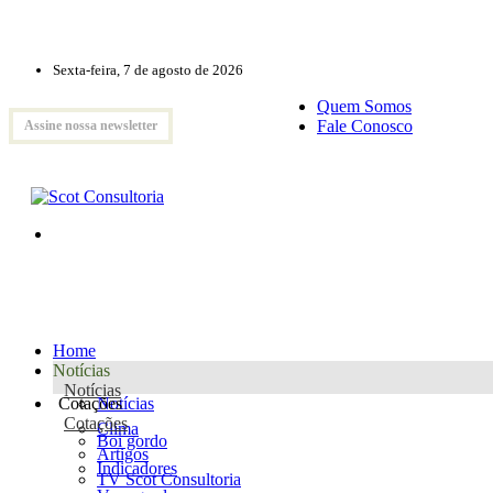
Sexta-feira, 7 de agosto de 2026
Quem Somos
Fale Conosco
Assine nossa newsletter
Home
Notícias
Notícias
Cotações
Notícias
Cotações
Clima
Boi gordo
Artigos
Indicadores
TV Scot Consultoria