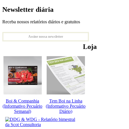
Newsletter diária
Receba nossos relatórios diários e gratuitos
Assine nossa newsletter
Loja
Boi & Companhia
Tem Boi na Linha
(Informativo Pecuário
(Informativo Pecuário
Semanal)
Diário)