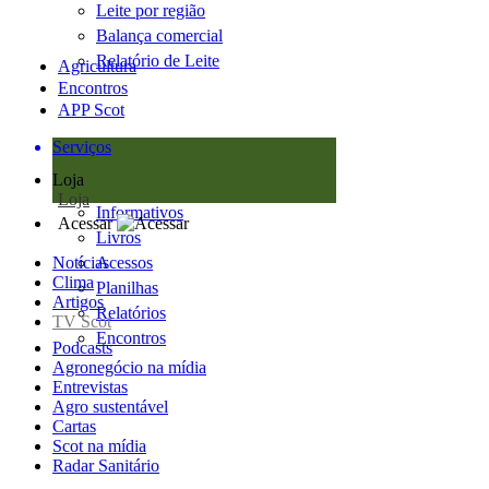
Leite por região
Balança comercial
Relatório de Leite
Agricultura
Encontros
APP Scot
Serviços
Loja
Loja
Informativos
Acessar
Livros
Notícias
Acessos
Clima
Planilhas
Artigos
Relatórios
TV Scot
Encontros
Podcasts
Agronegócio na mídia
Entrevistas
Agro sustentável
Cartas
Scot na mídia
Radar Sanitário