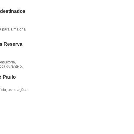
 destinados
a para a maioria
os Reserva
nsultoria,
ica durante o.
o Paulo
rio, as cotações