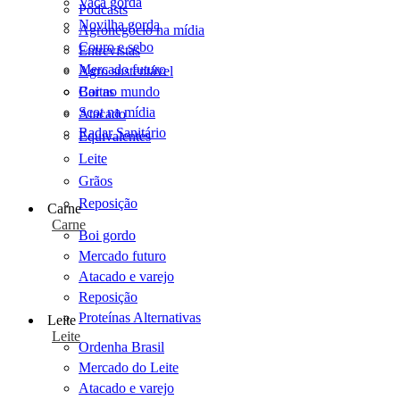
Vaca gorda
Podcasts
Novilha gorda
Agronegócio na mídia
Couro e sebo
Entrevistas
Mercado futuro
Agro sustentável
Cartas
Boi no mundo
Scot na mídia
Atacado
Radar Sanitário
Equivalentes
Leite
Grãos
Reposição
Carne
Carne
Boi gordo
Mercado futuro
Atacado e varejo
Reposição
Proteínas Alternativas
Leite
Leite
Ordenha Brasil
Mercado do Leite
Atacado e varejo