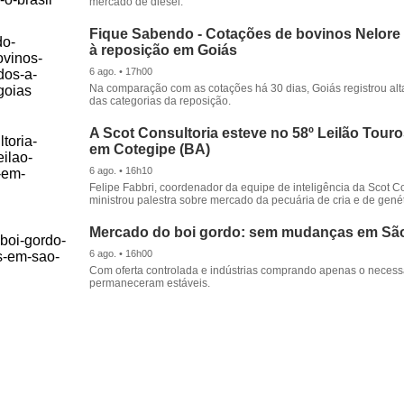
mercado de diesel.
Fique Sabendo - Cotações de bovinos Nelore
à reposição em Goiás
6 ago. • 17h00
Na comparação com as cotações há 30 dias, Goiás registrou alt
das categorias da reposição.
A Scot Consultoria esteve no 58º Leilão Tour
em Cotegipe (BA)
6 ago. • 16h10
Felipe Fabbri, coordenador da equipe de inteligência da Scot Co
ministrou palestra sobre mercado da pecuária de cria e de genét
Mercado do boi gordo: sem mudanças em Sã
6 ago. • 16h00
Com oferta controlada e indústrias comprando apenas o necessá
permaneceram estáveis.