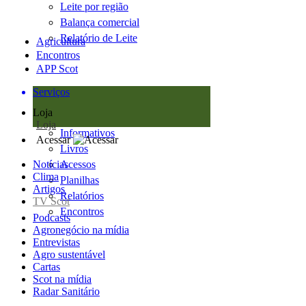
Leite por região
Balança comercial
Relatório de Leite
Agricultura
Encontros
APP Scot
Serviços
Loja
Loja
Informativos
Acessar
Livros
Notícias
Acessos
Clima
Planilhas
Artigos
Relatórios
TV Scot
Encontros
Podcasts
Agronegócio na mídia
Entrevistas
Agro sustentável
Cartas
Scot na mídia
Radar Sanitário