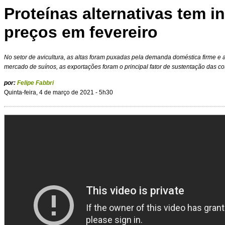
Proteínas alternativas tem 
preços em fevereiro
No setor de avicultura, as altas foram puxadas pela demanda doméstica firme e 
mercado de suínos, as exportações foram o principal fator de sustentação das co
por:
Felipe Fabbri
Quinta-feira, 4 de março de 2021 - 5h30