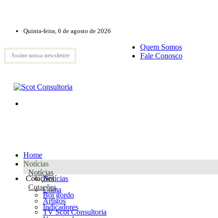
Quinta-feira, 6 de agosto de 2026
Quem Somos
Fale Conosco
Assine nossa newsletter
Home
Notícias
Notícias
Cotações
Notícias
Cotações
Clima
Boi gordo
Artigos
Indicadores
TV Scot Consultoria