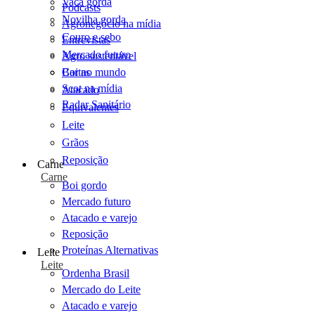
Vaca gorda
Podcasts
Novilha gorda
Agronegócio na mídia
Couro e sebo
Entrevistas
Mercado futuro
Agro sustentável
Cartas
Boi no mundo
Scot na mídia
Atacado
Radar Sanitário
Equivalentes
Leite
Grãos
Reposição
Carne
Carne
Boi gordo
Mercado futuro
Atacado e varejo
Reposição
Proteínas Alternativas
Leite
Leite
Ordenha Brasil
Mercado do Leite
Atacado e varejo