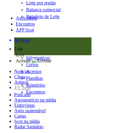
Leite por região
Balança comercial
Relatório de Leite
Agricultura
Encontros
APP Scot
Serviços
Loja
Loja
Informativos
Acessar
Livros
Notícias
Acessos
Clima
Planilhas
Artigos
Relatórios
TV Scot
Encontros
Podcasts
Agronegócio na mídia
Entrevistas
Agro sustentável
Cartas
Scot na mídia
Radar Sanitário