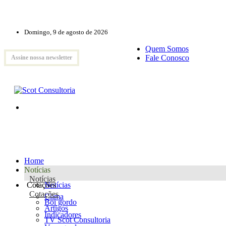
Domingo, 9 de agosto de 2026
Quem Somos
Fale Conosco
Assine nossa newsletter
Home
Notícias
Notícias
Cotações
Notícias
Cotações
Clima
Boi gordo
Artigos
Indicadores
TV Scot Consultoria