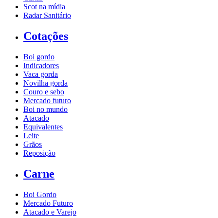
Scot na mídia
Radar Sanitário
Cotações
Boi gordo
Indicadores
Vaca gorda
Novilha gorda
Couro e sebo
Mercado futuro
Boi no mundo
Atacado
Equivalentes
Leite
Grãos
Reposição
Carne
Boi Gordo
Mercado Futuro
Atacado e Varejo