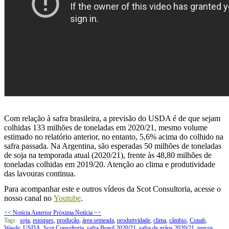
Com relação à safra brasileira, a previsão do USDA é de que sejam
colhidas 133 milhões de toneladas em 2020/21, mesmo volume
estimado no relatório anterior, no entanto, 5,6% acima do colhido na
safra passada. Na Argentina, são esperadas 50 milhões de toneladas
de soja na temporada atual (2020/21), frente às 48,80 milhões de
toneladas colhidas em 2019/20. Atenção ao clima e produtividade
das lavouras continua.
Para acompanhar este e outros vídeos da Scot Consultoria, acesse o
nosso canal no
Youtube
.
<< Notícia Anterior
Próxima Notícia >>
Tags:
soja
,
estoques
,
produção
,
área semeada
,
produtividade
,
clima
,
câmbio
,
Conab
,
Wasde
,
USDA
,
Scot Consultoria
,
safra Brasil 2020/21
,
safra de grãos 2020/21
,
preços