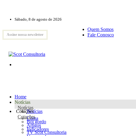
Sábado, 8 de agosto de 2026
Quem Somos
Fale Conosco
Assine nossa newsletter
Home
Notícias
Notícias
Cotações
Notícias
Cotações
Clima
Boi gordo
Artigos
Indicadores
TV Scot Consultoria