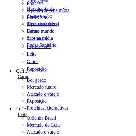
Vaca gorda
Podcasts
Novilha gorda
Agronegócio na mídia
Couro e sebo
Entrevistas
Mercado futuro
Agro sustentável
Cartas
Boi no mundo
Scot na mídia
Atacado
Radar Sanitário
Equivalentes
Leite
Grãos
Reposição
Carne
Carne
Boi gordo
Mercado futuro
Atacado e varejo
Reposição
Proteínas Alternativas
Leite
Leite
Ordenha Brasil
Mercado do Leite
Atacado e varejo