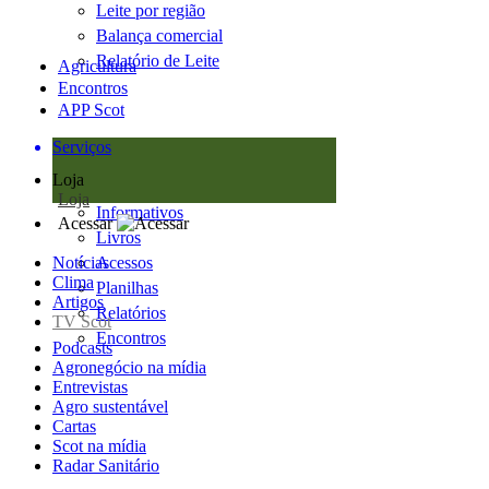
Leite por região
Balança comercial
Relatório de Leite
Agricultura
Encontros
APP Scot
Serviços
Loja
Loja
Informativos
Acessar
Livros
Notícias
Acessos
Clima
Planilhas
Artigos
Relatórios
TV Scot
Encontros
Podcasts
Agronegócio na mídia
Entrevistas
Agro sustentável
Cartas
Scot na mídia
Radar Sanitário