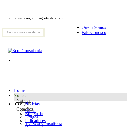
Sexta-feira, 7 de agosto de 2026
Quem Somos
Fale Conosco
Assine nossa newsletter
Home
Notícias
Notícias
Cotações
Notícias
Cotações
Clima
Boi gordo
Artigos
Indicadores
TV Scot Consultoria