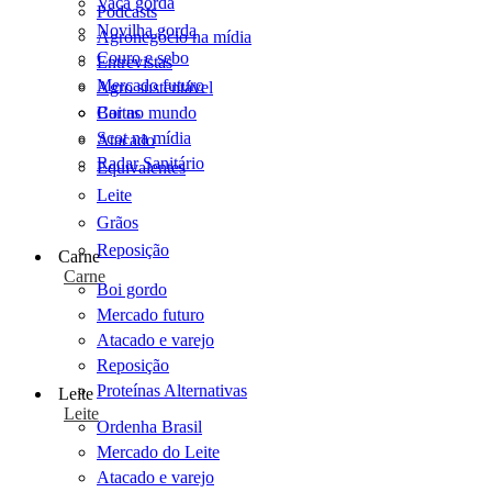
Vaca gorda
Podcasts
Novilha gorda
Agronegócio na mídia
Couro e sebo
Entrevistas
Mercado futuro
Agro sustentável
Cartas
Boi no mundo
Scot na mídia
Atacado
Radar Sanitário
Equivalentes
Leite
Grãos
Reposição
Carne
Carne
Boi gordo
Mercado futuro
Atacado e varejo
Reposição
Proteínas Alternativas
Leite
Leite
Ordenha Brasil
Mercado do Leite
Atacado e varejo