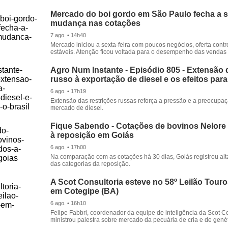
Mercado do boi gordo em São Paulo fecha a
mudança nas cotações
7 ago. • 14h40
Mercado iniciou a sexta-feira com poucos negócios, oferta cont
estáveis. Atenção ficou voltada para o desempenho das vendas d
Agro Num Instante - Episódio 805 - Extensão 
russo à exportação de diesel e os efeitos para
6 ago. • 17h19
Extensão das restrições russas reforça a pressão e a preocupa
mercado de diesel.
Fique Sabendo - Cotações de bovinos Nelore
à reposição em Goiás
6 ago. • 17h00
Na comparação com as cotações há 30 dias, Goiás registrou alt
das categorias da reposição.
A Scot Consultoria esteve no 58º Leilão Tour
em Cotegipe (BA)
6 ago. • 16h10
Felipe Fabbri, coordenador da equipe de inteligência da Scot Co
ministrou palestra sobre mercado da pecuária de cria e de genét