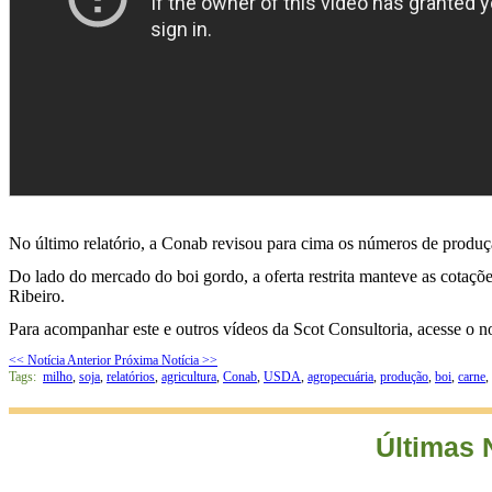
No último relatório, a Conab revisou para cima os números de produçã
Do lado do mercado do boi gordo, a oferta restrita manteve as cotaçõe
Ribeiro.
Para acompanhar este e outros vídeos da Scot Consultoria, acesse o 
<< Notícia Anterior
Próxima Notícia >>
Tags:
milho
,
soja
,
relatórios
,
agricultura
,
Conab
,
USDA
,
agropecuária
,
produção
,
boi
,
carne
,
Últimas 