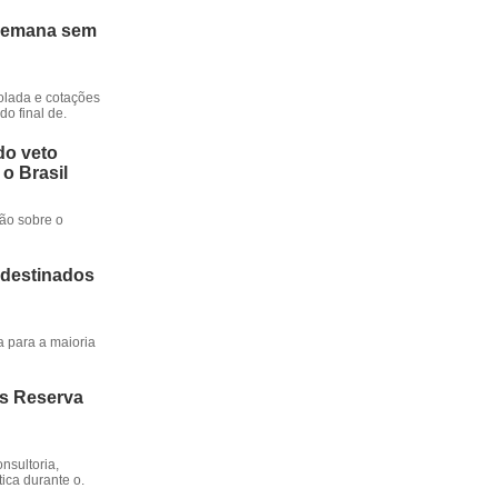
 semana sem
rolada e cotações
o final de.
do veto
 o Brasil
ção sobre o
 destinados
a para a maioria
os Reserva
nsultoria,
ica durante o.