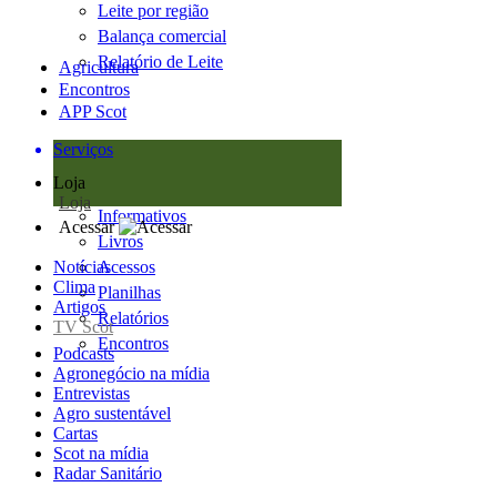
Leite por região
Balança comercial
Relatório de Leite
Agricultura
Encontros
APP Scot
Serviços
Loja
Loja
Informativos
Acessar
Livros
Notícias
Acessos
Clima
Planilhas
Artigos
Relatórios
TV Scot
Encontros
Podcasts
Agronegócio na mídia
Entrevistas
Agro sustentável
Cartas
Scot na mídia
Radar Sanitário