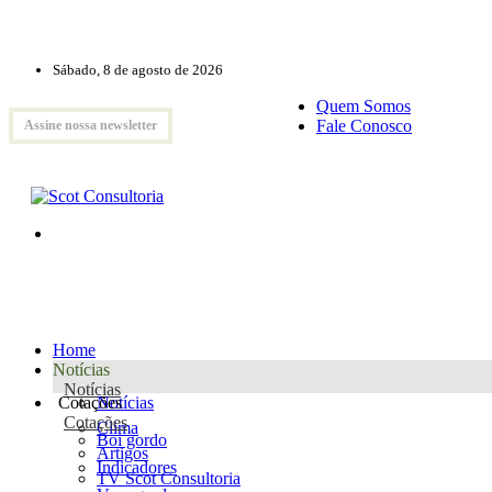
Sábado, 8 de agosto de 2026
Quem Somos
Fale Conosco
Assine nossa newsletter
Home
Notícias
Notícias
Cotações
Notícias
Cotações
Clima
Boi gordo
Artigos
Indicadores
TV Scot Consultoria