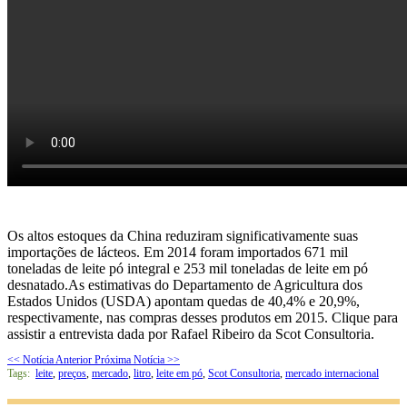
Os altos estoques da China reduziram significativamente suas
importações de lácteos. Em 2014 foram importados 671 mil
toneladas de leite pó integral e 253 mil toneladas de leite em pó
desnatado.As estimativas do Departamento de Agricultura dos
Estados Unidos (USDA) apontam quedas de 40,4% e 20,9%,
respectivamente, nas compras desses produtos em 2015. Clique para
assistir a entrevista dada por Rafael Ribeiro da Scot Consultoria.
<< Notícia Anterior
Próxima Notícia >>
Tags:
leite
,
preços
,
mercado
,
litro
,
leite em pó
,
Scot Consultoria
,
mercado internacional