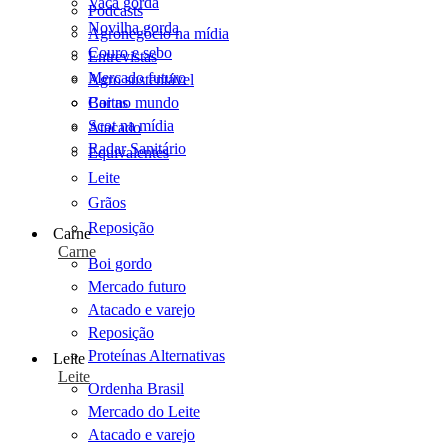
Vaca gorda
Podcasts
Novilha gorda
Agronegócio na mídia
Couro e sebo
Entrevistas
Mercado futuro
Agro sustentável
Cartas
Boi no mundo
Scot na mídia
Atacado
Radar Sanitário
Equivalentes
Leite
Grãos
Reposição
Carne
Carne
Boi gordo
Mercado futuro
Atacado e varejo
Reposição
Proteínas Alternativas
Leite
Leite
Ordenha Brasil
Mercado do Leite
Atacado e varejo