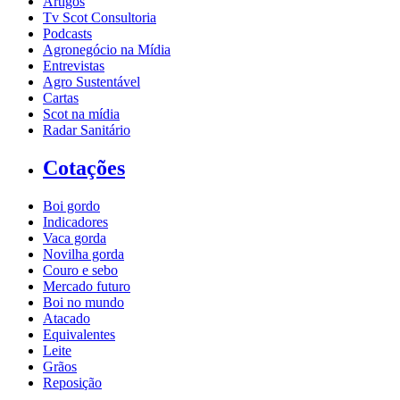
Artigos
Tv Scot Consultoria
Podcasts
Agronegócio na Mídia
Entrevistas
Agro Sustentável
Cartas
Scot na mídia
Radar Sanitário
Cotações
Boi gordo
Indicadores
Vaca gorda
Novilha gorda
Couro e sebo
Mercado futuro
Boi no mundo
Atacado
Equivalentes
Leite
Grãos
Reposição