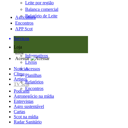
Leite por região
Balança comercial
Relatório de Leite
Agricultura
Encontros
APP Scot
Serviços
Loja
Loja
Informativos
Acessar
Livros
Notícias
Acessos
Clima
Planilhas
Artigos
Relatórios
TV Scot
Encontros
Podcasts
Agronegócio na mídia
Entrevistas
Agro sustentável
Cartas
Scot na mídia
Radar Sanitário