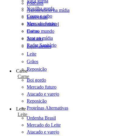
Vaca gorda
Podcasts
Novilha gorda
Agronegócio na mídia
Couro e sebo
Entrevistas
Mercado futuro
Agro sustentável
Cartas
Boi no mundo
Scot na mídia
Atacado
Radar Sanitário
Equivalentes
Leite
Grãos
Reposição
Carne
Carne
Boi gordo
Mercado futuro
Atacado e varejo
Reposição
Proteínas Alternativas
Leite
Leite
Ordenha Brasil
Mercado do Leite
Atacado e varejo