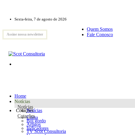
Sexta-feira, 7 de agosto de 2026
Quem Somos
Fale Conosco
Assine nossa newsletter
Home
Notícias
Notícias
Cotações
Notícias
Cotações
Clima
Boi gordo
Artigos
Indicadores
TV Scot Consultoria