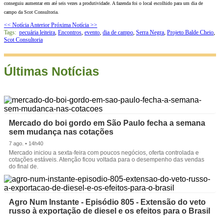
conseguiu aumentar em até seis vezes a produtividade. A fazenda foi o local escolhido para um dia de
campo da Scot Consultoria.
<< Notícia Anterior
Próxima Notícia >>
Tags:
pecuária leiteira
,
Encontros
,
evento
,
dia de campo
,
Serra Negra
,
Projeto Balde Cheio
,
Scot Consultoria
Últimas Notícias
Mercado do boi gordo em São Paulo fecha a semana
sem mudança nas cotações
7 ago. • 14h40
Mercado iniciou a sexta-feira com poucos negócios, oferta controlada e
cotações estáveis. Atenção ficou voltada para o desempenho das vendas
do final de.
Agro Num Instante - Episódio 805 - Extensão do veto
russo à exportação de diesel e os efeitos para o Brasil