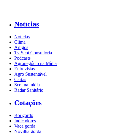
Notícias
Notícias
Clima
Artigos
Tv Scot Consultoria
Podcasts
Agronegócio na Mídia
Entrevistas
Agro Sustentável
Cartas
Scot na mídia
Radar Sanitário
Cotações
Boi gordo
Indicadores
Vaca gorda
Novilha gorda