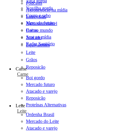
Vaca gorda
Podcasts
Novilha gorda
Agronegócio na mídia
Couro e sebo
Entrevistas
Mercado futuro
Agro sustentável
Cartas
Boi no mundo
Scot na mídia
Atacado
Radar Sanitário
Equivalentes
Leite
Grãos
Reposição
Carne
Carne
Boi gordo
Mercado futuro
Atacado e varejo
Reposição
Proteínas Alternativas
Leite
Leite
Ordenha Brasil
Mercado do Leite
Atacado e varejo