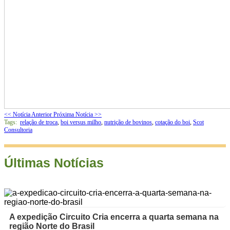
<< Notícia Anterior
Próxima Notícia >>
Tags:
relação de troca
,
boi versus milho
,
nutrição de bovinos
,
cotação do boi
,
Scot
Consultoria
Últimas Notícias
A expedição Circuito Cria encerra a quarta semana na
região Norte do Brasil