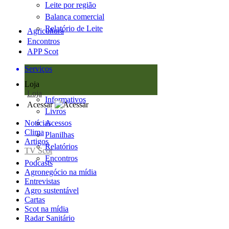
Leite por região
Balança comercial
Relatório de Leite
Agricultura
Encontros
APP Scot
Serviços
Loja
Loja
Informativos
Acessar
Livros
Notícias
Acessos
Clima
Planilhas
Artigos
Relatórios
TV Scot
Encontros
Podcasts
Agronegócio na mídia
Entrevistas
Agro sustentável
Cartas
Scot na mídia
Radar Sanitário