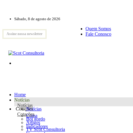
Sábado, 8 de agosto de 2026
Quem Somos
Fale Conosco
Assine nossa newsletter
Home
Notícias
Notícias
Cotações
Notícias
Cotações
Clima
Boi gordo
Artigos
Indicadores
TV Scot Consultoria