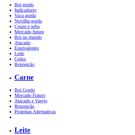
Boi gordo
Indicadores
Vaca gorda
Novilha gorda
Couro e sebo
Mercado futuro
Boi no mundo
Atacado
Equivalentes
Leite
Grãos
Reposição
Carne
Boi Gordo
Mercado Futuro
Atacado e Varejo
Reposição
Proteínas Alternativas
Leite