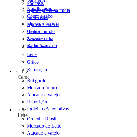
Vaca gorda
Podcasts
Novilha gorda
Agronegócio na mídia
Couro e sebo
Entrevistas
Mercado futuro
Agro sustentável
Cartas
Boi no mundo
Scot na mídia
Atacado
Radar Sanitário
Equivalentes
Leite
Grãos
Reposição
Carne
Carne
Boi gordo
Mercado futuro
Atacado e varejo
Reposição
Proteínas Alternativas
Leite
Leite
Ordenha Brasil
Mercado do Leite
Atacado e varejo