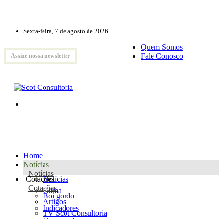
Sexta-feira, 7 de agosto de 2026
Quem Somos
Fale Conosco
Assine nossa newsletter
Home
Notícias
Notícias
Cotações
Notícias
Cotações
Clima
Boi gordo
Artigos
Indicadores
TV Scot Consultoria