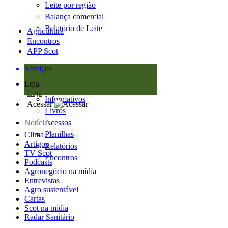
Leite por região
Balança comercial
Relatório de Leite
Agricultura
Encontros
APP Scot
Serviços
Loja
Loja
Informativos
Acessar
Livros
Notícias
Acessos
Planilhas
Clima
Artigos
Relatórios
TV Scot
Encontros
Podcasts
Agronegócio na mídia
Entrevistas
Agro sustentável
Cartas
Scot na mídia
Radar Sanitário