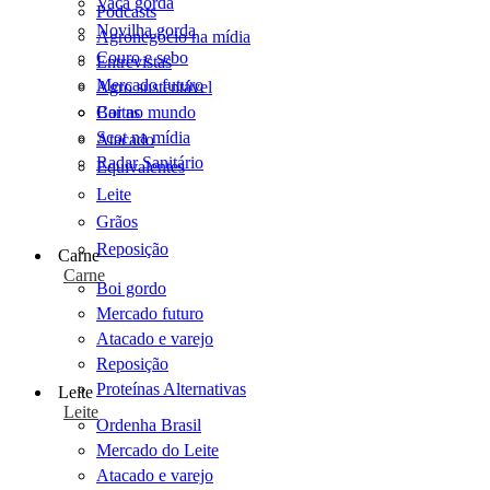
Vaca gorda
Podcasts
Novilha gorda
Agronegócio na mídia
Couro e sebo
Entrevistas
Mercado futuro
Agro sustentável
Cartas
Boi no mundo
Scot na mídia
Atacado
Radar Sanitário
Equivalentes
Leite
Grãos
Reposição
Carne
Carne
Boi gordo
Mercado futuro
Atacado e varejo
Reposição
Proteínas Alternativas
Leite
Leite
Ordenha Brasil
Mercado do Leite
Atacado e varejo