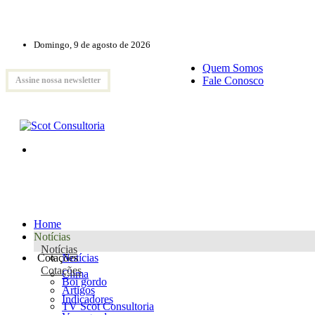
Domingo, 9 de agosto de 2026
Quem Somos
Fale Conosco
Assine nossa newsletter
Home
Notícias
Notícias
Cotações
Notícias
Cotações
Clima
Boi gordo
Artigos
Indicadores
TV Scot Consultoria