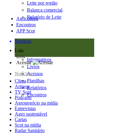
Leite por região
Balança comercial
Relatório de Leite
Agricultura
Encontros
APP Scot
Serviços
Loja
Loja
Informativos
Acessar
Livros
Notícias
Acessos
Planilhas
Clima
Artigos
Relatórios
TV Scot
Encontros
Podcasts
Agronegócio na mídia
Entrevistas
Agro sustentável
Cartas
Scot na mídia
Radar Sanitário