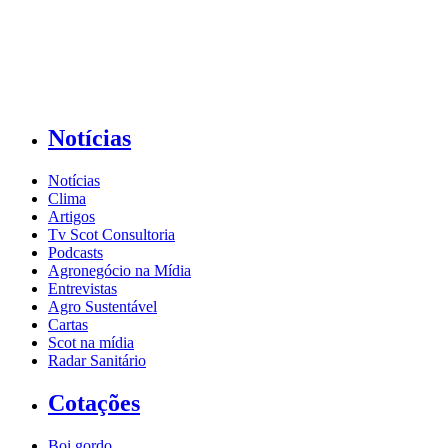
Notícias
Notícias
Clima
Artigos
Tv Scot Consultoria
Podcasts
Agronegócio na Mídia
Entrevistas
Agro Sustentável
Cartas
Scot na mídia
Radar Sanitário
Cotações
Boi gordo