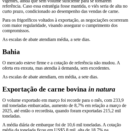
vigentes, ainda que sem volume suficiente para se tornarem
referência. Caso essa estratégia fosse mantida, o viés seria de alta no
curto prazo, condicionado ao desempenho das vendas de carne.
Para os frigoríficos voltados à exportação, as negociações ocorreram
com maior regularidade, visando assegurar o cumprimento dos
compromissos.
As escalas de abate atendiam média, a sete dias.
Bahia
O mercado esteve firme e a cotação de referência não mudou. A
oferta era enxuta, mas atendia à demanda, sem excedentes.
As escalas de abate atendiam, em média, a sete dias.
Exportação de carne bovina
in natura
O volume exportado em março foi recorde para o mês, com 233,9
mil toneladas embarcadas, aumento de 8,7% em relação a março de
2025, até então o recordista, quando foram exportadas 215,2 mil
toneladas.
A média diária de embarque foi de 10,6 mil toneladas. A cotação
média da tonelada ficou em US$5,8 mil, alta de 18,7% na