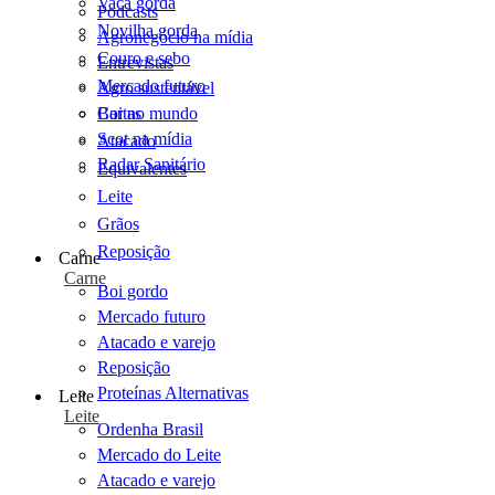
Vaca gorda
Podcasts
Novilha gorda
Agronegócio na mídia
Couro e sebo
Entrevistas
Mercado futuro
Agro sustentável
Cartas
Boi no mundo
Scot na mídia
Atacado
Radar Sanitário
Equivalentes
Leite
Grãos
Reposição
Carne
Carne
Boi gordo
Mercado futuro
Atacado e varejo
Reposição
Proteínas Alternativas
Leite
Leite
Ordenha Brasil
Mercado do Leite
Atacado e varejo