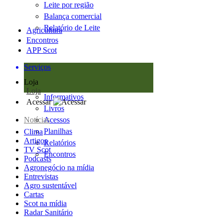
Leite por região
Balança comercial
Relatório de Leite
Agricultura
Encontros
APP Scot
Serviços
Loja
Loja
Informativos
Acessar
Livros
Notícias
Acessos
Planilhas
Clima
Artigos
Relatórios
TV Scot
Encontros
Podcasts
Agronegócio na mídia
Entrevistas
Agro sustentável
Cartas
Scot na mídia
Radar Sanitário