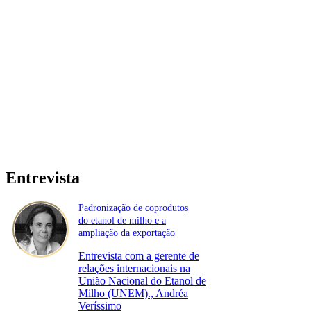
Entrevista
Padronização de coprodutos
do etanol de milho e a
ampliação da exportação
Entrevista com a gerente de
relações internacionais na
União Nacional do Etanol de
Milho (UNEM)., Andréa
Veríssimo