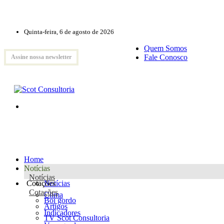
Quinta-feira, 6 de agosto de 2026
Quem Somos
Fale Conosco
Assine nossa newsletter
Home
Notícias
Notícias
Cotações
Notícias
Cotações
Clima
Boi gordo
Artigos
Indicadores
TV Scot Consultoria