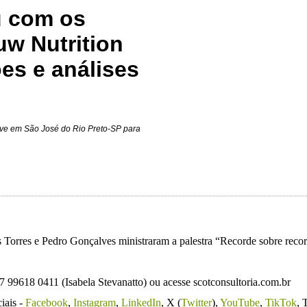
u com os
uw Nutrition
es e análises
teve em São José do Rio Preto-SP para
 Torres e Pedro Gonçalves ministraram a palestra “Recorde sobre reco
7 99618 0411 (Isabela Stevanatto) ou acesse scotconsultoria.com.br
iais -
Facebook
,
Instagram
,
LinkedIn
, X (
Twitter
),
YouTube
,
TikTok
, 