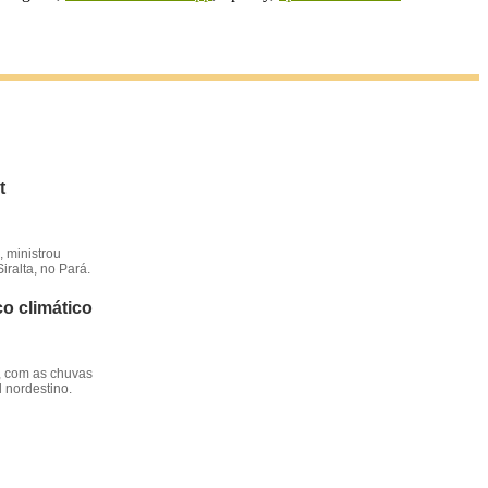
t
 ministrou
iralta, no Pará.
o climático
, com as chuvas
l nordestino.