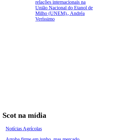
relações internacionais na
União Nacional do Etanol de
Milho (UNEM)., Andréa
Veríssimo
Scot na mídia
Notícias Agrícolas
Arroba firme em junho, mas mercado