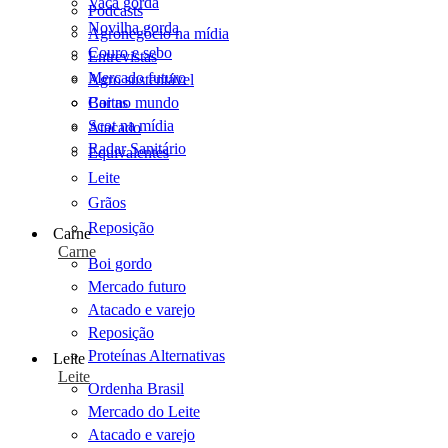
Vaca gorda
Podcasts
Novilha gorda
Agronegócio na mídia
Couro e sebo
Entrevistas
Mercado futuro
Agro sustentável
Cartas
Boi no mundo
Scot na mídia
Atacado
Radar Sanitário
Equivalentes
Leite
Grãos
Reposição
Carne
Carne
Boi gordo
Mercado futuro
Atacado e varejo
Reposição
Proteínas Alternativas
Leite
Leite
Ordenha Brasil
Mercado do Leite
Atacado e varejo