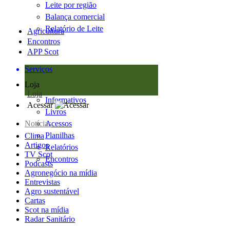
Leite por região
Balança comercial
Relatório de Leite
Agricultura
Encontros
APP Scot
Serviços
Loja
Loja
Informativos
Acessar
Livros
Notícias
Acessos
Planilhas
Clima
Artigos
Relatórios
TV Scot
Encontros
Podcasts
Agronegócio na mídia
Entrevistas
Agro sustentável
Cartas
Scot na mídia
Radar Sanitário