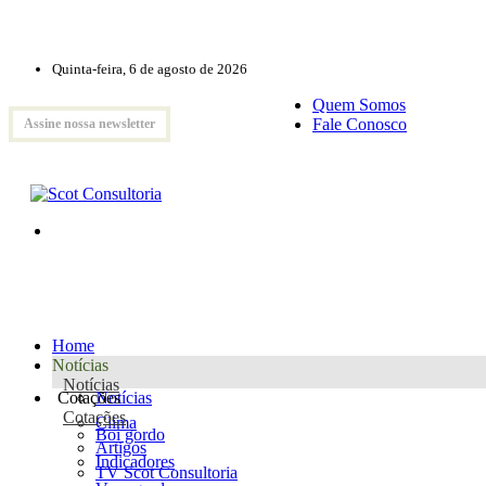
Quinta-feira, 6 de agosto de 2026
Quem Somos
Fale Conosco
Assine nossa newsletter
Home
Notícias
Notícias
Cotações
Notícias
Cotações
Clima
Boi gordo
Artigos
Indicadores
TV Scot Consultoria