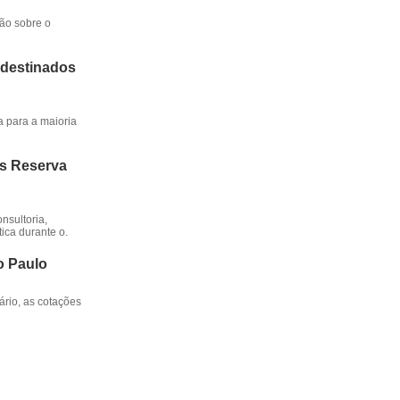
ção sobre o
 destinados
a para a maioria
os Reserva
nsultoria,
ica durante o.
o Paulo
rio, as cotações