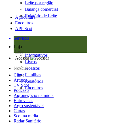
Leite por região
Balança comercial
Relatório de Leite
Agricultura
Encontros
APP Scot
Serviços
Loja
Loja
Informativos
Acessar
Livros
Notícias
Acessos
Planilhas
Clima
Artigos
Relatórios
TV Scot
Encontros
Podcasts
Agronegócio na mídia
Entrevistas
Agro sustentável
Cartas
Scot na mídia
Radar Sanitário