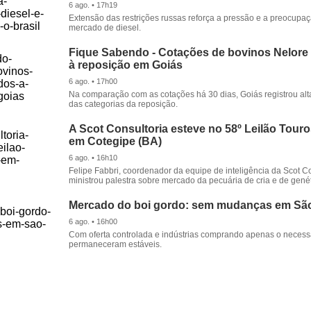
6 ago. • 17h19
Extensão das restrições russas reforça a pressão e a preocupa
mercado de diesel.
Fique Sabendo - Cotações de bovinos Nelore
à reposição em Goiás
6 ago. • 17h00
Na comparação com as cotações há 30 dias, Goiás registrou alt
das categorias da reposição.
A Scot Consultoria esteve no 58º Leilão Tour
em Cotegipe (BA)
6 ago. • 16h10
Felipe Fabbri, coordenador da equipe de inteligência da Scot Co
ministrou palestra sobre mercado da pecuária de cria e de genét
Mercado do boi gordo: sem mudanças em Sã
6 ago. • 16h00
Com oferta controlada e indústrias comprando apenas o necessá
permaneceram estáveis.