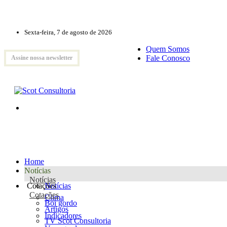
Sexta-feira, 7 de agosto de 2026
Quem Somos
Fale Conosco
Assine nossa newsletter
Home
Notícias
Notícias
Cotações
Notícias
Cotações
Clima
Boi gordo
Artigos
Indicadores
TV Scot Consultoria