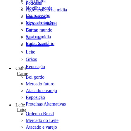
Vaca gorda
Podcasts
Novilha gorda
Agronegócio na mídia
Couro e sebo
Entrevistas
Mercado futuro
Agro sustentável
Cartas
Boi no mundo
Scot na mídia
Atacado
Radar Sanitário
Equivalentes
Leite
Grãos
Reposição
Carne
Carne
Boi gordo
Mercado futuro
Atacado e varejo
Reposição
Proteínas Alternativas
Leite
Leite
Ordenha Brasil
Mercado do Leite
Atacado e varejo