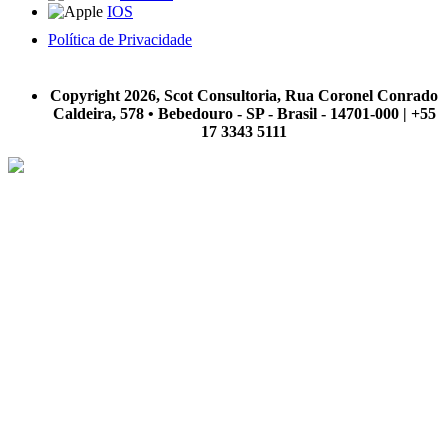
IOS
Política de Privacidade
A Scot Consultoria não se responsabiliza por negócios realizados a partir das informações contidas em
nosso site.
Copyright 2026, Scot Consultoria, Rua Coronel Conrado
Caldeira, 578 • Bebedouro - SP - Brasil - 14701-000 | +55
17 3343 5111