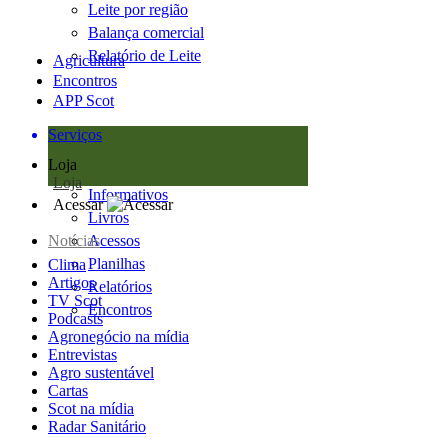
Leite por região
Balança comercial
Relatório de Leite
Agricultura
Encontros
APP Scot
Serviços
Loja
Loja
Informativos
Acessar
Livros
Notícias
Acessos
Planilhas
Clima
Artigos
Relatórios
TV Scot
Encontros
Podcasts
Agronegócio na mídia
Entrevistas
Agro sustentável
Cartas
Scot na mídia
Radar Sanitário