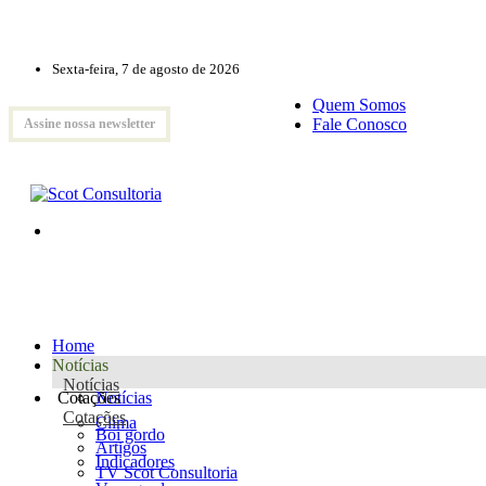
Sexta-feira, 7 de agosto de 2026
Quem Somos
Fale Conosco
Assine nossa newsletter
Home
Notícias
Notícias
Cotações
Notícias
Cotações
Clima
Boi gordo
Artigos
Indicadores
TV Scot Consultoria