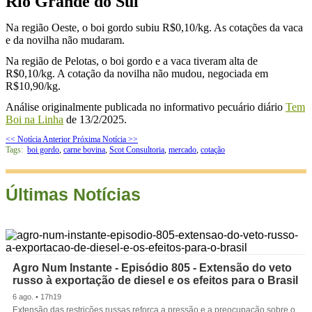
Rio Grande do Sul
Na região Oeste, o boi gordo subiu R$0,10/kg. As cotações da vaca
e da novilha não mudaram.
Na região de Pelotas, o boi gordo e a vaca tiveram alta de
R$0,10/kg. A cotação da novilha não mudou, negociada em
R$10,90/kg.
Análise originalmente publicada no informativo pecuário diário
Tem
Boi na Linha
de 13/2/2025.
<< Notícia Anterior
Próxima Notícia >>
Tags:
boi gordo
,
carne bovina
,
Scot Consultoria
,
mercado
,
cotação
Últimas Notícias
Agro Num Instante - Episódio 805 - Extensão do veto
russo à exportação de diesel e os efeitos para o Brasil
6 ago. • 17h19
Extensão das restrições russas reforça a pressão e a preocupação sobre o