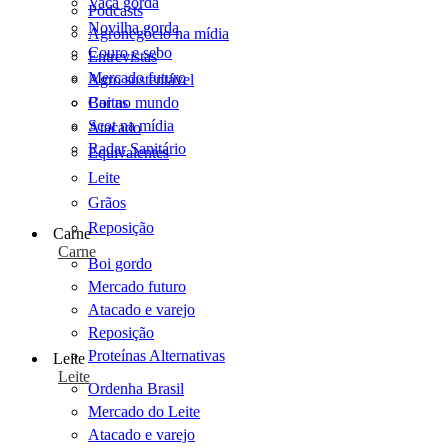
Vaca gorda
Podcasts
Novilha gorda
Agronegócio na mídia
Couro e sebo
Entrevistas
Mercado futuro
Agro sustentável
Cartas
Boi no mundo
Scot na mídia
Atacado
Radar Sanitário
Equivalentes
Leite
Grãos
Reposição
Carne
Carne
Boi gordo
Mercado futuro
Atacado e varejo
Reposição
Proteínas Alternativas
Leite
Leite
Ordenha Brasil
Mercado do Leite
Atacado e varejo