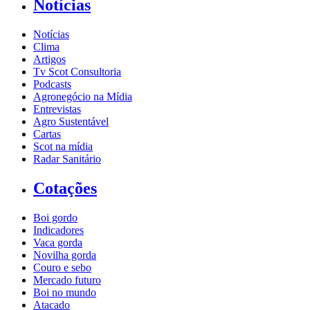
Notícias
Notícias
Clima
Artigos
Tv Scot Consultoria
Podcasts
Agronegócio na Mídia
Entrevistas
Agro Sustentável
Cartas
Scot na mídia
Radar Sanitário
Cotações
Boi gordo
Indicadores
Vaca gorda
Novilha gorda
Couro e sebo
Mercado futuro
Boi no mundo
Atacado