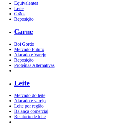
Equivalentes
Leite
Grãos
Reposição
Carne
Boi Gordo
Mercado Futuro
Atacado e Varejo
Reposição
Proteínas Alternativas
Leite
Mercado do leite
Atacado e varejo
Leite por região
Balança comercial
Relatório de leite