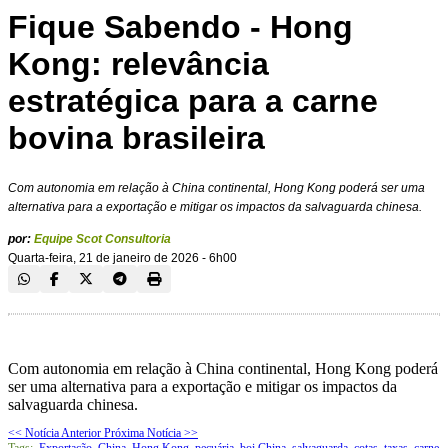
Fique Sabendo - Hong
Kong: relevância
estratégica para a carne
bovina brasileira
Com autonomia em relação à China continental, Hong Kong poderá ser uma
alternativa para a exportação e mitigar os impactos da salvaguarda chinesa.
por:
Equipe Scot Consultoria
Quarta-feira, 21 de janeiro de 2026 - 6h00
Com autonomia em relação à China continental, Hong Kong poderá
ser uma alternativa para a exportação e mitigar os impactos da
salvaguarda chinesa.
<< Notícia Anterior
Próxima Notícia >>
Tags:
Exportação
,
China
,
Hong Kong
,
pecuária
,
boi China
,
salvaguarda
,
cotas
,
taxas
,
carne