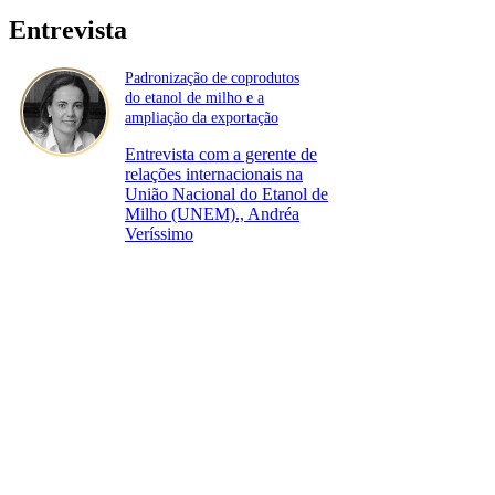
Entrevista
Padronização de coprodutos
do etanol de milho e a
ampliação da exportação
Entrevista com a gerente de
relações internacionais na
União Nacional do Etanol de
Milho (UNEM)., Andréa
Veríssimo