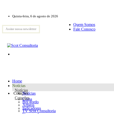
Quinta-feira, 6 de agosto de 2026
Quem Somos
Fale Conosco
Assine nossa newsletter
Home
Notícias
Notícias
Cotações
Notícias
Cotações
Clima
Boi gordo
Artigos
Indicadores
TV Scot Consultoria