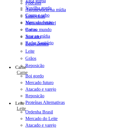
Vaca gorda
Podcasts
Novilha gorda
Agronegócio na mídia
Couro e sebo
Entrevistas
Mercado futuro
Agro sustentável
Cartas
Boi no mundo
Scot na mídia
Atacado
Radar Sanitário
Equivalentes
Leite
Grãos
Reposição
Carne
Carne
Boi gordo
Mercado futuro
Atacado e varejo
Reposição
Proteínas Alternativas
Leite
Leite
Ordenha Brasil
Mercado do Leite
Atacado e varejo