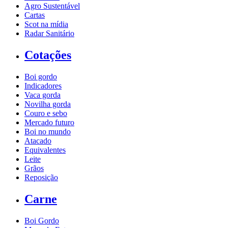
Agro Sustentável
Cartas
Scot na mídia
Radar Sanitário
Cotações
Boi gordo
Indicadores
Vaca gorda
Novilha gorda
Couro e sebo
Mercado futuro
Boi no mundo
Atacado
Equivalentes
Leite
Grãos
Reposição
Carne
Boi Gordo