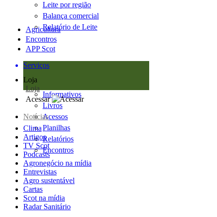
Leite por região
Balança comercial
Relatório de Leite
Agricultura
Encontros
APP Scot
Serviços
Loja
Loja
Informativos
Acessar
Livros
Notícias
Acessos
Planilhas
Clima
Artigos
Relatórios
TV Scot
Encontros
Podcasts
Agronegócio na mídia
Entrevistas
Agro sustentável
Cartas
Scot na mídia
Radar Sanitário