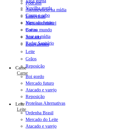
Vaca gorda
Podcasts
Novilha gorda
Agronegócio na mídia
Couro e sebo
Entrevistas
Mercado futuro
Agro sustentável
Cartas
Boi no mundo
Scot na mídia
Atacado
Radar Sanitário
Equivalentes
Leite
Grãos
Reposição
Carne
Carne
Boi gordo
Mercado futuro
Atacado e varejo
Reposição
Proteínas Alternativas
Leite
Leite
Ordenha Brasil
Mercado do Leite
Atacado e varejo