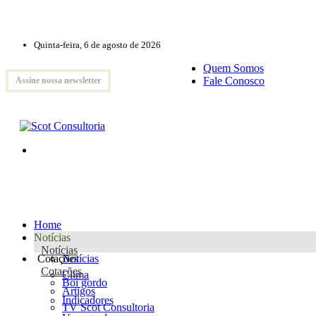
Quinta-feira, 6 de agosto de 2026
Quem Somos
Fale Conosco
Assine nossa newsletter
Home
Notícias
Notícias
Cotações
Notícias
Cotações
Clima
Boi gordo
Artigos
Indicadores
TV Scot Consultoria