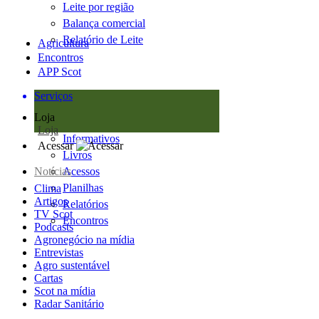
Leite por região
Balança comercial
Relatório de Leite
Agricultura
Encontros
APP Scot
Serviços
Loja
Loja
Informativos
Acessar
Livros
Notícias
Acessos
Planilhas
Clima
Artigos
Relatórios
TV Scot
Encontros
Podcasts
Agronegócio na mídia
Entrevistas
Agro sustentável
Cartas
Scot na mídia
Radar Sanitário