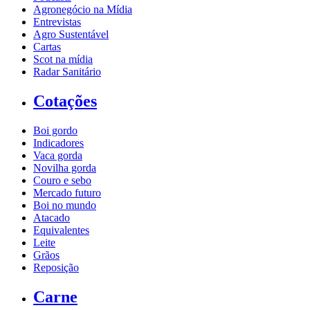
Agronegócio na Mídia
Entrevistas
Agro Sustentável
Cartas
Scot na mídia
Radar Sanitário
Cotações
Boi gordo
Indicadores
Vaca gorda
Novilha gorda
Couro e sebo
Mercado futuro
Boi no mundo
Atacado
Equivalentes
Leite
Grãos
Reposição
Carne