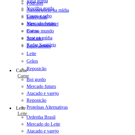
Vaca gorda
Podcasts
Novilha gorda
Agronegócio na mídia
Couro e sebo
Entrevistas
Mercado futuro
Agro sustentável
Cartas
Boi no mundo
Scot na mídia
Atacado
Radar Sanitário
Equivalentes
Leite
Grãos
Reposição
Carne
Carne
Boi gordo
Mercado futuro
Atacado e varejo
Reposição
Proteínas Alternativas
Leite
Leite
Ordenha Brasil
Mercado do Leite
Atacado e varejo